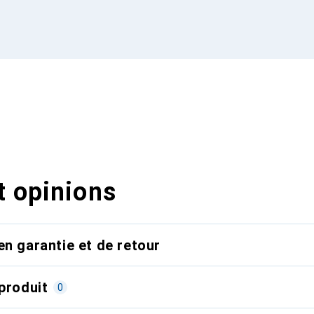
t opinions
en garantie et de retour
produit
0