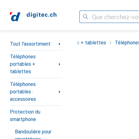
Recherche
Navigation par catégorie
assortiment
Téléphones portables + tablettes
Téléphones
Tout l'assortiment
Téléphones
portables +
tablettes
Téléphones
portables :
accessoires
Protection du
smartphone
Bandoulière pour