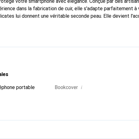
 protège votre smartphone avec élégance. Conçue par des artisa
rience dans la fabrication de cuir, elle s'adapte parfaitement à
icates lui donnent une véritable seconde peau. Elle devient l'ac
re smartphone. La marque Noreve est reconnue internationaleme
un choix fiable pour une clientèle exigeante.
ales
i
éphone portable
Bookcover