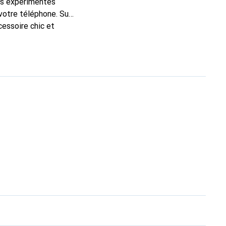
ns expérimentés
 votre téléphone. Sur
cessoire chic et
nt pour ses produits