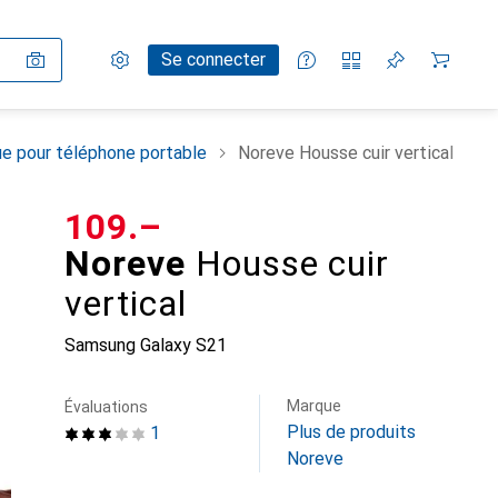
Paramètres
Compte client
Listes de comparaison
Listes d'envies
Panier
Se connecter
e pour téléphone portable
Noreve Housse cuir vertical
CHF
109.–
Noreve
Housse cuir
vertical
Samsung Galaxy S21
Marque
Évaluations
Plus de produits
1
Noreve