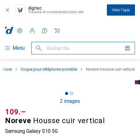
digitec
Vers l'app
Trouvez et commandez plus vite
Paramètres
Compte client
Listes de comparaison
Listes d'envies
Panier
Navigation par catégorie
Menu
Recherche
rtphone
Coque pour téléphone portable
Noreve Housse cuir vertical
2 images
CHF
109.–
Noreve
Housse cuir vertical
Samsung Galaxy S10 5G