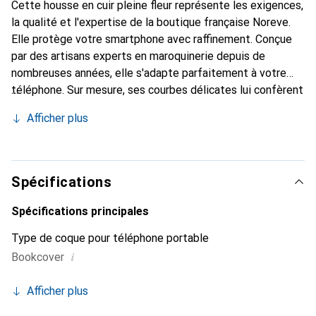
Cette housse en cuir pleine fleur représente les exigences,
la qualité et l'expertise de la boutique française Noreve.
Elle protège votre smartphone avec raffinement. Conçue
par des artisans experts en maroquinerie depuis de
nombreuses années, elle s'adapte parfaitement à votre
téléphone. Sur mesure, ses courbes délicates lui confèrent
une véritable seconde peau. Elle devient un accessoire
Afficher plus
chic et essentiel de votre smartphone. Reconnu
internationalement pour ses produits de haute qualité, la
marque Noreve est un choix sûr pour une clientèle
exigeante.
Spécifications
Spécifications principales
Type de coque pour téléphone portable
i
Bookcover
Afficher plus