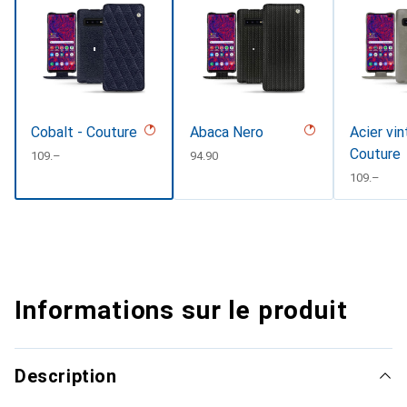
Cobalt - Couture
Abaca Nero
Acier vin
Couture
CHF
109.–
CHF
94.90
CHF
109.–
Informations sur le produit
Description