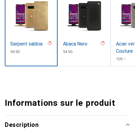
Serpent sabbia
Abaca Nero
Acier vin
Couture
CHF
94.90
CHF
94.90
CHF
109.–
Informations sur le produit
Description