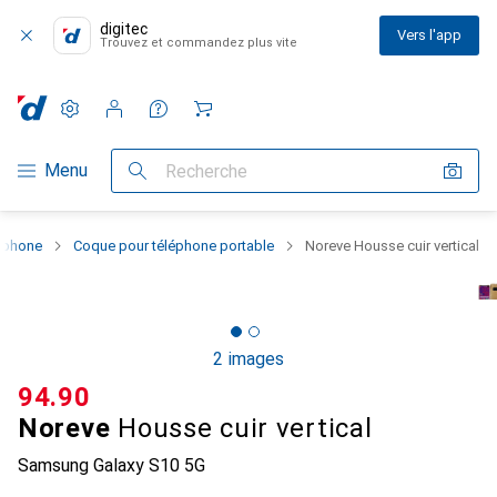
digitec
Vers l'app
Trouvez et commandez plus vite
Paramètres
Compte client
Listes de comparaison
Listes d'envies
Panier
Navigation par catégorie
Menu
Recherche
rtphone
Coque pour téléphone portable
Noreve Housse cuir vertical
2 images
CHF
94.90
Noreve
Housse cuir vertical
Samsung Galaxy S10 5G