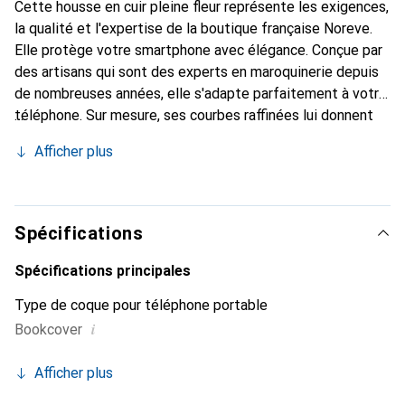
Cette housse en cuir pleine fleur représente les exigences,
la qualité et l'expertise de la boutique française Noreve.
Elle protège votre smartphone avec élégance. Conçue par
des artisans qui sont des experts en maroquinerie depuis
de nombreuses années, elle s'adapte parfaitement à votre
téléphone. Sur mesure, ses courbes raffinées lui donnent
une véritable seconde peau. Elle devient l'accessoire chic
Afficher plus
et indispensable de votre smartphone. Reconnaissante à
l'international pour ses produits de haute qualité, la
marque Noreve est un choix sûr pour une clientèle
exigeante.
Spécifications
Spécifications principales
Type de coque pour téléphone portable
i
Bookcover
Afficher plus