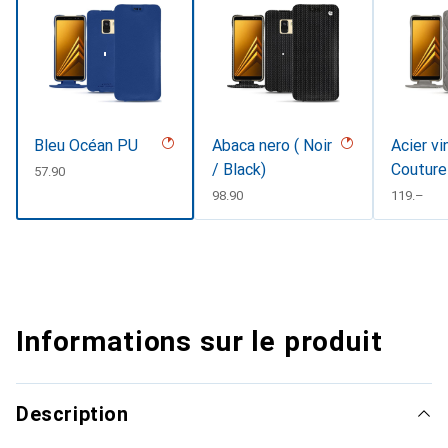
Bleu Océan PU
Abaca nero ( Noir
Acier vi
/ Black)
Couture
CHF
57.90
CHF
98.90
CHF
119.–
Informations sur le produit
Description