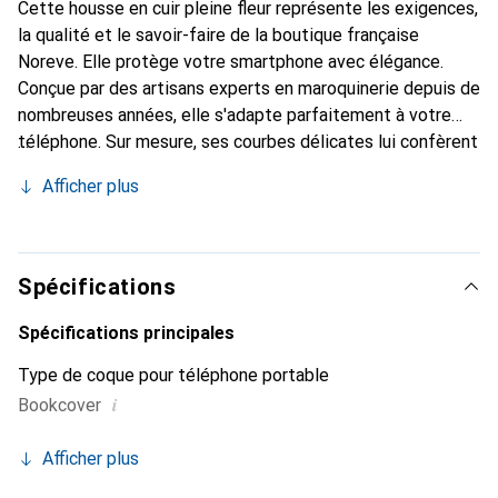
Cette housse en cuir pleine fleur représente les exigences,
la qualité et le savoir-faire de la boutique française
Noreve. Elle protège votre smartphone avec élégance.
Conçue par des artisans experts en maroquinerie depuis de
nombreuses années, elle s'adapte parfaitement à votre
téléphone. Sur mesure, ses courbes délicates lui confèrent
une véritable seconde peau. Elle devient l'accessoire chic
Afficher plus
et indispensable de votre smartphone. Reconnaître à
l'international pour ses produits de haute qualité, la
marque Noreve est un choix sûr pour une clientèle
exigeante.
Spécifications
Spécifications principales
Type de coque pour téléphone portable
i
Bookcover
Afficher plus