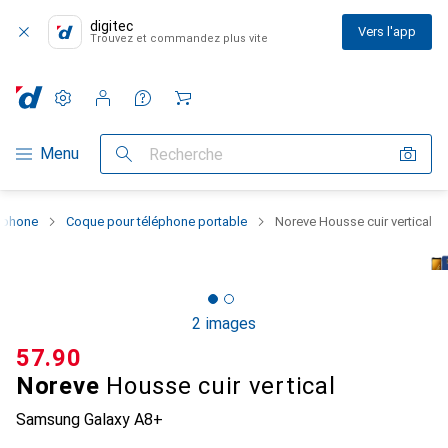
digitec
Vers l'app
Trouvez et commandez plus vite
Paramètres
Compte client
Listes de comparaison
Listes d'envies
Panier
Navigation par catégorie
Menu
Recherche
rtphone
Coque pour téléphone portable
Noreve Housse cuir vertical
2 images
CHF
57.90
Noreve
Housse cuir vertical
Samsung Galaxy A8+