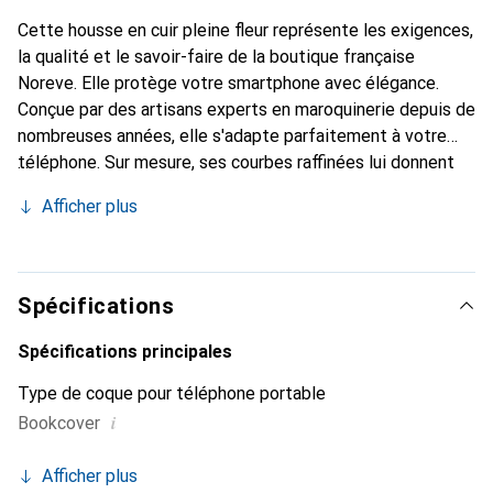
Cette housse en cuir pleine fleur représente les exigences,
la qualité et le savoir-faire de la boutique française
Noreve. Elle protège votre smartphone avec élégance.
Conçue par des artisans experts en maroquinerie depuis de
nombreuses années, elle s'adapte parfaitement à votre
téléphone. Sur mesure, ses courbes raffinées lui donnent
une véritable seconde peau. Elle devient l'accessoire chic
Afficher plus
et indispensable de votre smartphone. Reconnaît à
l'international pour ses produits de haute qualité, la
marque Noreve est un choix sûr pour une clientèle
exigeante.
Spécifications
Spécifications principales
Type de coque pour téléphone portable
i
Bookcover
Afficher plus