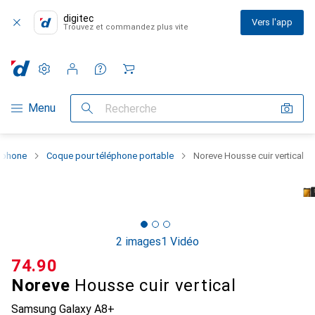
digitec
Vers l'app
Trouvez et commandez plus vite
Paramètres
Compte client
Listes de comparaison
Listes d'envies
Panier
Navigation par catégorie
Menu
Recherche
rtphone
Coque pour téléphone portable
Noreve Housse cuir vertical
2 images
1 Vidéo
CHF
74.90
Noreve
Housse cuir vertical
Samsung Galaxy A8+