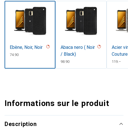
Ebène, Noir, Noir
Abaca nero ( Noir
Acier vi
/ Black)
Couture
CHF
74.90
CHF
98.90
CHF
119.–
Informations sur le produit
Description