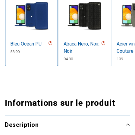
Bleu Océan PU
Abaca Nero, Noir,
Acier vi
Noir
Couture
CHF
58.90
CHF
94.90
CHF
109.–
Informations sur le produit
Description