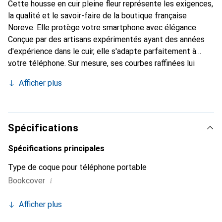
Cette housse en cuir pleine fleur représente les exigences,
la qualité et le savoir-faire de la boutique française
Noreve. Elle protège votre smartphone avec élégance.
Conçue par des artisans expérimentés ayant des années
d'expérience dans le cuir, elle s'adapte parfaitement à
votre téléphone. Sur mesure, ses courbes raffinées lui
confèrent une véritable seconde peau. Elle devient un
Afficher plus
accessoire chic et indispensable pour votre smartphone.
Reconnaître internationalement pour ses produits de
haute qualité, la marque Noreve est un choix fiable pour
une clientèle exigeante.
Spécifications
Spécifications principales
Type de coque pour téléphone portable
i
Bookcover
Afficher plus