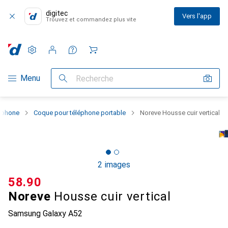
digitec
Vers l'app
Trouvez et commandez plus vite
Paramètres
Compte client
Listes de comparaison
Listes d'envies
Panier
Navigation par catégorie
Menu
Recherche
rtphone
Coque pour téléphone portable
Noreve Housse cuir vertical
2 images
CHF
58.90
Noreve
Housse cuir vertical
Samsung Galaxy A52