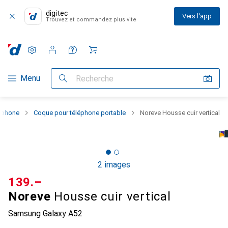
digitec
Vers l'app
Trouvez et commandez plus vite
Paramètres
Compte client
Listes de comparaison
Listes d'envies
Panier
Navigation par catégorie
Menu
Recherche
rtphone
Coque pour téléphone portable
Noreve Housse cuir vertical
2 images
CHF
139.–
Noreve
Housse cuir vertical
Samsung Galaxy A52