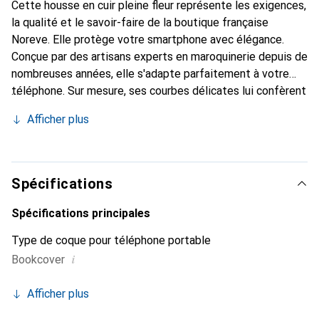
Cette housse en cuir pleine fleur représente les exigences,
la qualité et le savoir-faire de la boutique française
Noreve. Elle protège votre smartphone avec élégance.
Conçue par des artisans experts en maroquinerie depuis de
nombreuses années, elle s'adapte parfaitement à votre
téléphone. Sur mesure, ses courbes délicates lui confèrent
une véritable seconde peau. Elle devient l'accessoire chic
Afficher plus
et indispensable pour votre smartphone. Reconnaître
internationalement pour ses produits de haute qualité, la
marque Noreve est un choix sûr pour une clientèle
exigeante.
Spécifications
Spécifications principales
Type de coque pour téléphone portable
i
Bookcover
Afficher plus