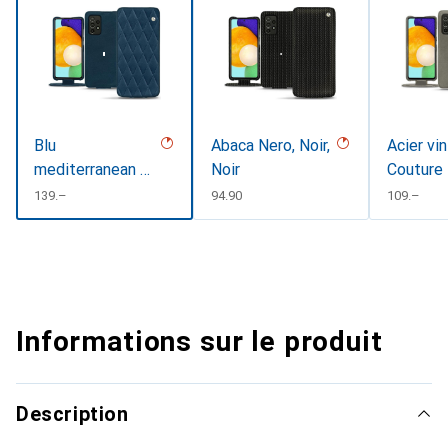
Blu
Abaca Nero, Noir,
Acier vi
mediterranean -
Noir
Couture
Couture
CHF
139.–
CHF
94.90
CHF
109.–
Informations sur le produit
Description