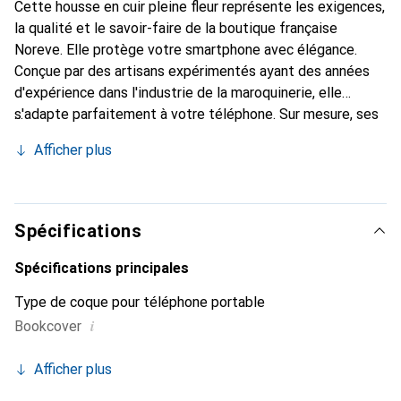
Cette housse en cuir pleine fleur représente les exigences,
la qualité et le savoir-faire de la boutique française
Noreve. Elle protège votre smartphone avec élégance.
Conçue par des artisans expérimentés ayant des années
d'expérience dans l'industrie de la maroquinerie, elle
s'adapte parfaitement à votre téléphone. Sur mesure, ses
courbes délicates lui confèrent une véritable seconde
Afficher plus
peau. Elle devient un accessoire chic et indispensable pour
votre smartphone. Reconnaissable à l'international pour
ses produits de haute qualité, la marque Noreve est un
choix fiable pour une clientèle exigeante.
Spécifications
Spécifications principales
Type de coque pour téléphone portable
i
Bookcover
Afficher plus