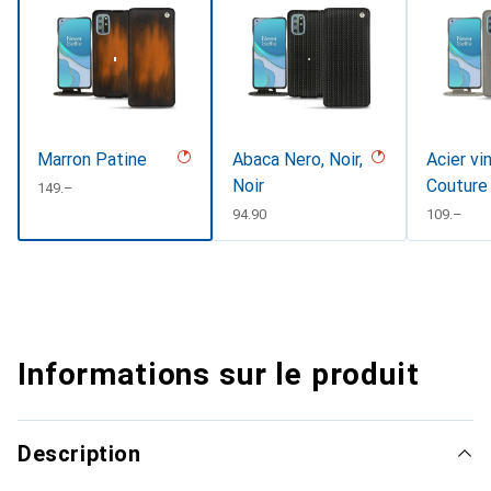
Marron Patine
Abaca Nero, Noir,
Acier vi
Noir
Couture
CHF
149.–
CHF
94.90
CHF
109.–
Informations sur le produit
Description