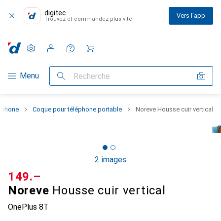
digitec
Vers l'app
Trouvez et commandez plus vite
Paramètres
Compte client
Listes de comparaison
Listes d'envies
Panier
Navigation par catégorie
Menu
Recherche
rtphone
Coque pour téléphone portable
Noreve Housse cuir vertical
2 images
CHF
149.–
Noreve
Housse cuir vertical
OnePlus 8T