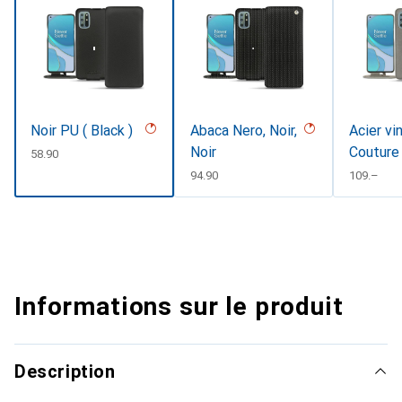
Noir PU ( Black )
Abaca Nero, Noir,
Acier vi
Noir
Couture
CHF
58.90
CHF
94.90
CHF
109.–
Informations sur le produit
Description