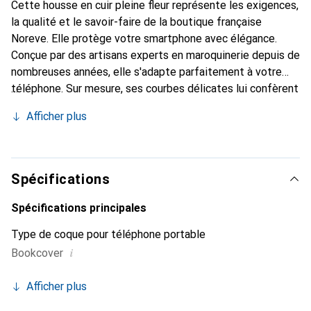
Cette housse en cuir pleine fleur représente les exigences,
la qualité et le savoir-faire de la boutique française
Noreve. Elle protège votre smartphone avec élégance.
Conçue par des artisans experts en maroquinerie depuis de
nombreuses années, elle s'adapte parfaitement à votre
téléphone. Sur mesure, ses courbes délicates lui confèrent
une véritable seconde peau. Elle devient l'accessoire chic
Afficher plus
et indispensable pour votre smartphone. Reconnu
internationalement pour ses produits de haute qualité, la
marque Noreve est un choix sûr pour une clientèle
exigeante.
Spécifications
Spécifications principales
Type de coque pour téléphone portable
i
Bookcover
Afficher plus