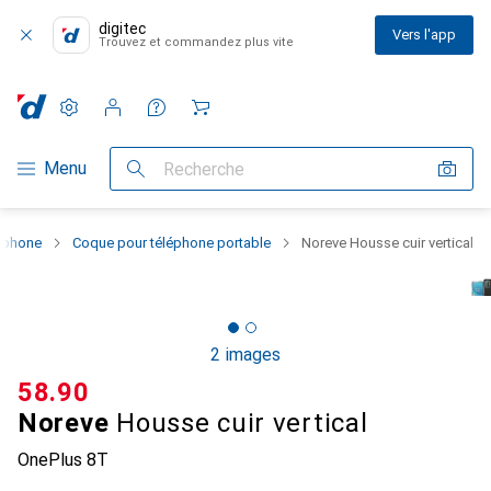
digitec
Vers l'app
Trouvez et commandez plus vite
Paramètres
Compte client
Listes de comparaison
Listes d'envies
Panier
Navigation par catégorie
Menu
Recherche
rtphone
Coque pour téléphone portable
Noreve Housse cuir vertical
2 images
CHF
58.90
Noreve
Housse cuir vertical
OnePlus 8T