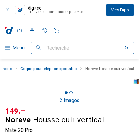
digitec
Vers l'app
Trouvez et commandez plus vite
Paramètres
Compte client
Listes de comparaison
Listes d'envies
Panier
Navigation par catégorie
Menu
Recherche
rtphone
Coque pour téléphone portable
Noreve Housse cuir vertical
2 images
CHF
149.–
Noreve
Housse cuir vertical
Mate 20 Pro