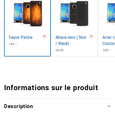
Fauve Patine
Abaca nero ( Noir
Acier v
/ Black)
Coutur
CHF
149.–
CHF
94.90
CHF
109.–
Informations sur le produit
Description