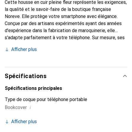
Cette housse en cuir pleine fleur représente les exigences,
la qualité et le savoir-faire de la boutique française
Noreve. Elle protège votre smartphone avec élégance.
Conçue par des artisans expérimentés ayant des années
d'expérience dans la fabrication de maroquinerie, elle
s'adapte parfaitement à votre téléphone. Sur mesure, ses
courbes délicates lui donnent une véritable seconde peau.
Afficher plus
Elle devient l'accessoire chic et indispensable pour votre
smartphone. Reconnaissance internationale pour ses
produits de haute qualité, la marque Noreve est un choix
fiable pour une clientèle exigeante.
Spécifications
Spécifications principales
Type de coque pour téléphone portable
i
Bookcover
Afficher plus