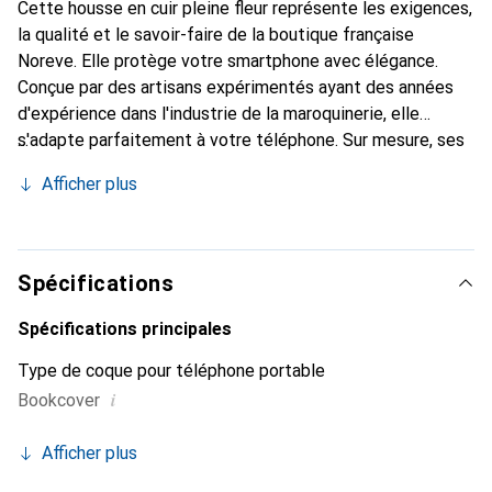
Cette housse en cuir pleine fleur représente les exigences,
la qualité et le savoir-faire de la boutique française
Noreve. Elle protège votre smartphone avec élégance.
Conçue par des artisans expérimentés ayant des années
d'expérience dans l'industrie de la maroquinerie, elle
s'adapte parfaitement à votre téléphone. Sur mesure, ses
courbes délicates lui confèrent une véritable seconde
Afficher plus
peau. Elle devient l'accessoire chic et indispensable pour
votre smartphone. La marque Noreve est reconnue
internationalement pour ses produits de haute qualité et
constitue un choix fiable pour une clientèle exigeante.
Spécifications
Spécifications principales
Type de coque pour téléphone portable
i
Bookcover
Afficher plus