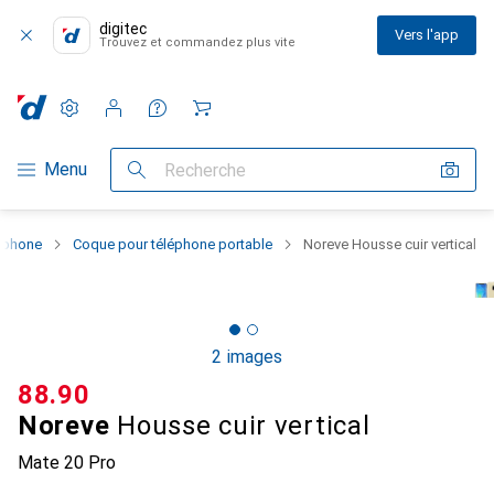
digitec
Vers l'app
Trouvez et commandez plus vite
Paramètres
Compte client
Listes de comparaison
Listes d'envies
Panier
Navigation par catégorie
Menu
Recherche
rtphone
Coque pour téléphone portable
Noreve Housse cuir vertical
2 images
CHF
88.90
Noreve
Housse cuir vertical
Mate 20 Pro