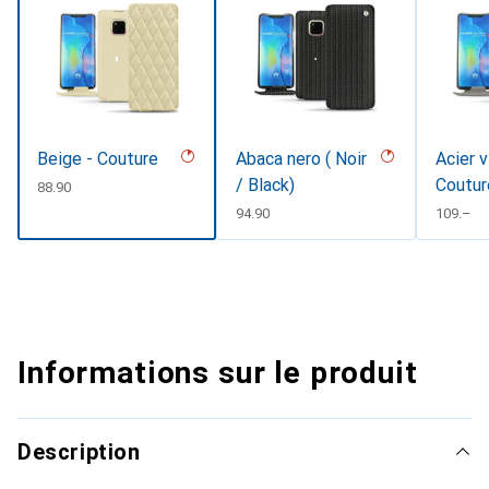
Beige - Couture
Abaca nero ( Noir
Acier v
/ Black)
Coutur
CHF
88.90
CHF
94.90
CHF
109.–
Informations sur le produit
Description