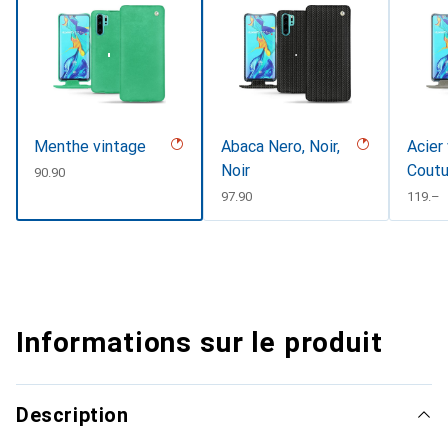
Menthe vintage
Abaca Nero, Noir,
Acier
Noir
Coutu
CHF
90.90
CHF
97.90
CHF
119.–
Informations sur le produit
Description