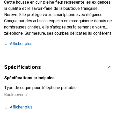
Cette housse en cuir pleine fleur représente les exigences,
la qualité et le savoir-faire de la boutique française
Noreve. Elle protège votre smartphone avec élégance.
Conçue par des artisans experts en maroquinerie depuis de
nombreuses années, elle s'adapte parfaitement à votre
téléphone. Sur mesure, ses courbes délicates lui confèrent
une véritable seconde peau. Elle devient l'accessoire chic
Afficher plus
et indispensable pour votre smartphone. Reconnaître
internationalement pour ses produits de haute qualité, la
marque Noreve est un choix sûr pour une clientèle
exigeante.
Spécifications
Spécifications principales
Type de coque pour téléphone portable
i
Bookcover
Afficher plus