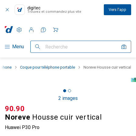
digitec
Vers l'app
Trouvez et commandez plus vite
Paramètres
Compte client
Listes de comparaison
Listes d'envies
Panier
Navigation par catégorie
Menu
Recherche
rtphone
Coque pour téléphone portable
Noreve Housse cuir vertical
2 images
CHF
90.90
Noreve
Housse cuir vertical
Huawei P30 Pro