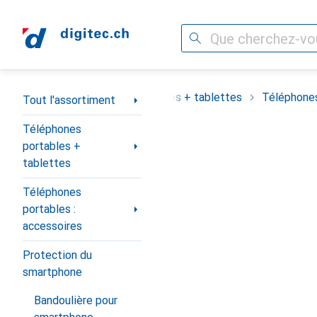
Recherche
Navigation par catégorie
assortiment
Téléphones portables + tablettes
Téléphones
Tout l'assortiment
Téléphones
portables +
tablettes
Téléphones
portables :
accessoires
Protection du
smartphone
Bandoulière pour