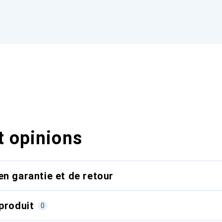
t opinions
en garantie et de retour
produit
0