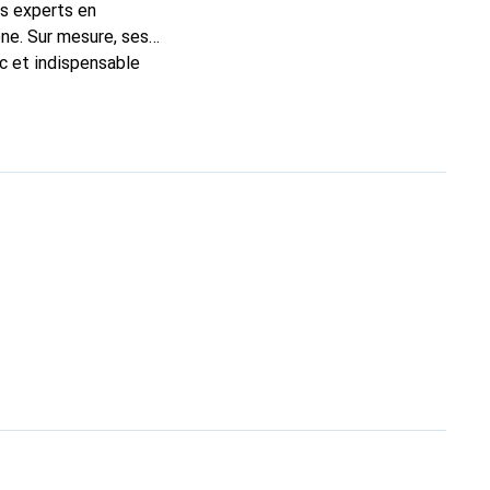
ns experts en
ne. Sur mesure, ses
ic et indispensable
té, la marque Noreve