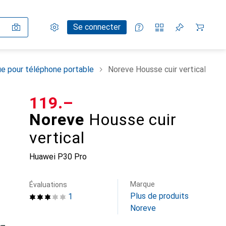
Paramètres
Compte client
Listes de comparaison
Listes d'envies
Panier
Se connecter
e pour téléphone portable
Noreve Housse cuir vertical
CHF
119.–
Noreve
Housse cuir
vertical
Huawei P30 Pro
Marque
Évaluations
Plus de produits
1
Noreve