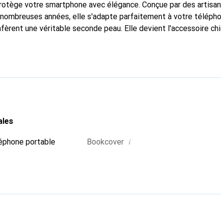
protège votre smartphone avec élégance. Conçue par des artisa
nombreuses années, elle s'adapte parfaitement à votre télépho
nfèrent une véritable seconde peau. Elle devient l'accessoire ch
connaître internationalement pour ses produits de haute quali
e clientèle exigeante.
ales
i
éphone portable
Bookcover