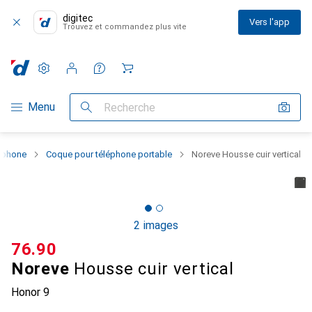
digitec
Vers l'app
Trouvez et commandez plus vite
Paramètres
Compte client
Listes de comparaison
Listes d'envies
Panier
Navigation par catégorie
Menu
Recherche
rtphone
Coque pour téléphone portable
Noreve Housse cuir vertical
2 images
CHF
76.90
Noreve
Housse cuir vertical
Honor 9