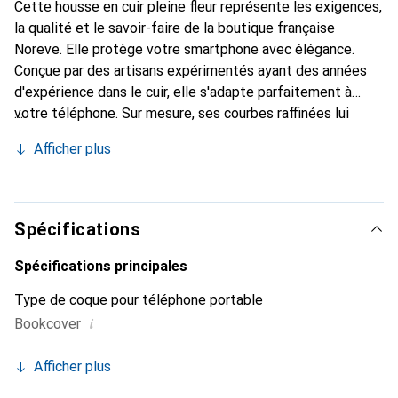
Cette housse en cuir pleine fleur représente les exigences,
la qualité et le savoir-faire de la boutique française
Noreve. Elle protège votre smartphone avec élégance.
Conçue par des artisans expérimentés ayant des années
d'expérience dans le cuir, elle s'adapte parfaitement à
votre téléphone. Sur mesure, ses courbes raffinées lui
confèrent une véritable seconde peau. Elle devient
Afficher plus
l'accessoire chic et indispensable pour votre smartphone.
La marque Noreve est reconnue internationalement pour
ses produits de haute qualité et est un choix fiable pour
une clientèle exigeante.
Spécifications
Spécifications principales
Type de coque pour téléphone portable
i
Bookcover
Afficher plus