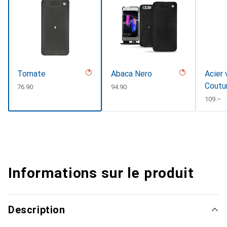
Tomate
Abaca Nero
Acier 
Coutu
CHF
76.90
CHF
94.90
CHF
109.–
Informations sur le produit
Description