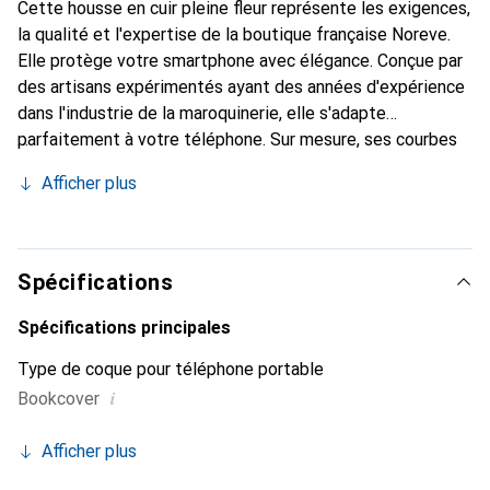
Cette housse en cuir pleine fleur représente les exigences,
la qualité et l'expertise de la boutique française Noreve.
Elle protège votre smartphone avec élégance. Conçue par
des artisans expérimentés ayant des années d'expérience
dans l'industrie de la maroquinerie, elle s'adapte
parfaitement à votre téléphone. Sur mesure, ses courbes
raffinées lui confèrent une véritable seconde peau. Elle
Afficher plus
devient l'accessoire chic et indispensable pour votre
smartphone. Reconnaître internationalement pour ses
produits de haute qualité, la marque Noreve est un choix
fiable pour une clientèle exigeante.
Spécifications
Spécifications principales
Type de coque pour téléphone portable
i
Bookcover
Afficher plus