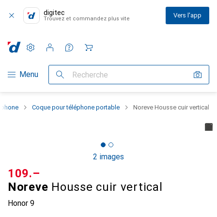
digitec
Vers l'app
Trouvez et commandez plus vite
Paramètres
Compte client
Listes de comparaison
Listes d'envies
Panier
Navigation par catégorie
Menu
Recherche
rtphone
Coque pour téléphone portable
Noreve Housse cuir vertical
2 images
CHF
109.–
Noreve
Housse cuir vertical
Honor 9