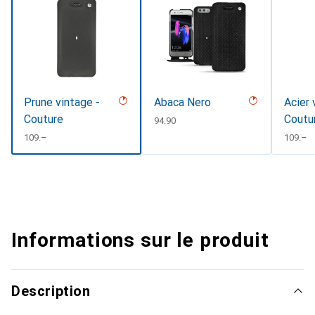
Prune vintage -
Abaca Nero
Acier 
Couture
Coutu
CHF
94.90
CHF
109.–
CHF
109.–
Informations sur le produit
Description