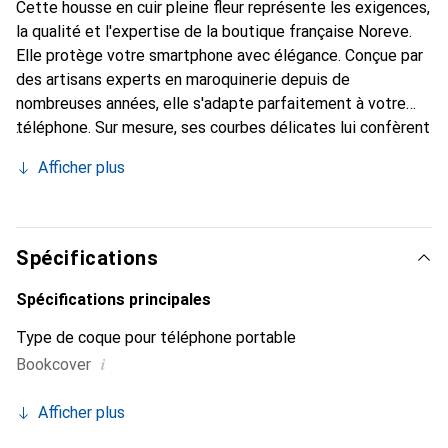
Cette housse en cuir pleine fleur représente les exigences,
la qualité et l'expertise de la boutique française Noreve.
Elle protège votre smartphone avec élégance. Conçue par
des artisans experts en maroquinerie depuis de
nombreuses années, elle s'adapte parfaitement à votre
téléphone. Sur mesure, ses courbes délicates lui confèrent
une véritable seconde peau. Elle devient l'accessoire chic
Afficher plus
et indispensable pour votre smartphone. Reconnaître
internationalement pour ses produits de haute qualité, la
marque Noreve est un choix sûr pour une clientèle
exigeante.
Spécifications
Spécifications principales
Type de coque pour téléphone portable
i
Bookcover
Afficher plus