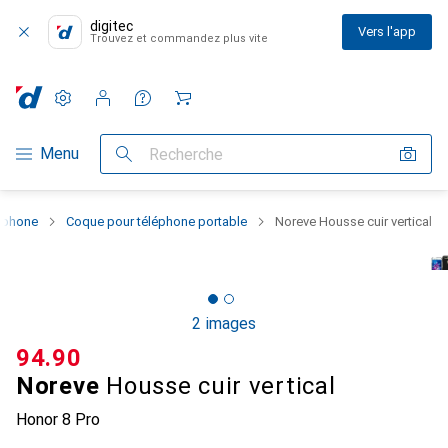
digitec
Vers l'app
Trouvez et commandez plus vite
Paramètres
Compte client
Listes de comparaison
Listes d'envies
Panier
Navigation par catégorie
Menu
Recherche
rtphone
Coque pour téléphone portable
Noreve Housse cuir vertical
2 images
CHF
94.90
Noreve
Housse cuir vertical
Honor 8 Pro