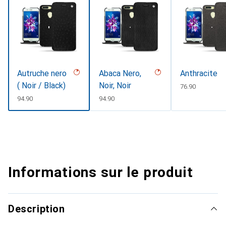
Autruche nero
Abaca Nero,
Anthracite
( Noir / Black)
Noir, Noir
CHF
76.90
CHF
94.90
CHF
94.90
Informations sur le produit
Description