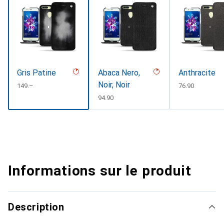
Gris Patine
Abaca Nero,
Anthracite
Noir, Noir
CHF
149.–
CHF
76.90
CHF
94.90
Informations sur le produit
Description