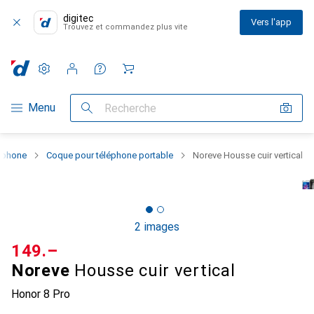
digitec
Vers l'app
Trouvez et commandez plus vite
Paramètres
Compte client
Listes de comparaison
Listes d'envies
Panier
Navigation par catégorie
Menu
Recherche
rtphone
Coque pour téléphone portable
Noreve Housse cuir vertical
2 images
CHF
149.–
Noreve
Housse cuir vertical
Honor 8 Pro