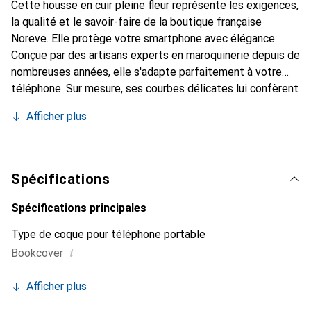
Cette housse en cuir pleine fleur représente les exigences,
la qualité et le savoir-faire de la boutique française
Noreve. Elle protège votre smartphone avec élégance.
Conçue par des artisans experts en maroquinerie depuis de
nombreuses années, elle s'adapte parfaitement à votre
téléphone. Sur mesure, ses courbes délicates lui confèrent
une véritable seconde peau. Elle devient l'accessoire chic
Afficher plus
et indispensable de votre smartphone. Reconnaître
internationalement pour ses produits de haute qualité, la
marque Noreve est un choix sûr pour une clientèle
exigeante.
Spécifications
Spécifications principales
Type de coque pour téléphone portable
i
Bookcover
Afficher plus