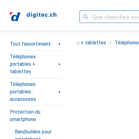
Recherche
Navigation par catégorie
assortiment
Téléphones portables + tablettes
Téléphones
Tout l'assortiment
Téléphones
portables +
tablettes
Téléphones
portables :
accessoires
Protection du
smartphone
Bandoulière pour