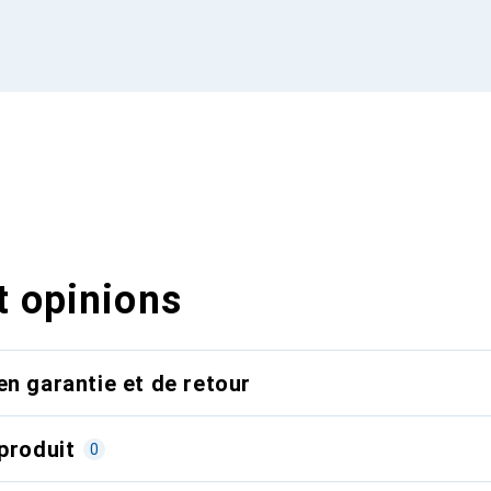
t opinions
en garantie et de retour
produit
0