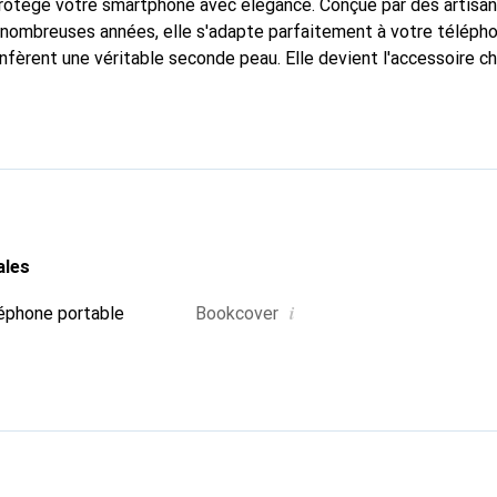
protège votre smartphone avec élégance. Conçue par des artisa
nombreuses années, elle s'adapte parfaitement à votre télépho
nfèrent une véritable seconde peau. Elle devient l'accessoire ch
Reconnaître internationalement pour ses produits de haute qual
 pour une clientèle exigeante.
ales
i
éphone portable
Bookcover