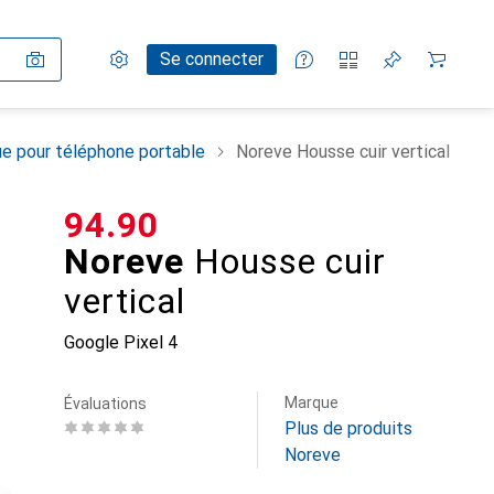
Paramètres
Compte client
Listes de comparaison
Listes d'envies
Panier
Se connecter
e pour téléphone portable
Noreve Housse cuir vertical
CHF
94.90
Noreve
Housse cuir
vertical
Google Pixel 4
Marque
Évaluations
Plus de produits
Noreve