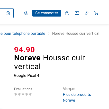
Paramètres
Compte client
Listes de comparaison
Listes d'envies
Panier
Se connecter
e pour téléphone portable
Noreve Housse cuir vertical
CHF
94.90
Noreve
Housse cuir
vertical
Google Pixel 4
Marque
Évaluations
Plus de produits
Noreve