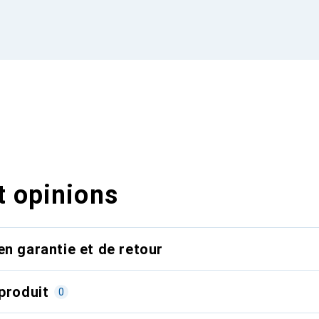
t opinions
en garantie et de retour
produit
0