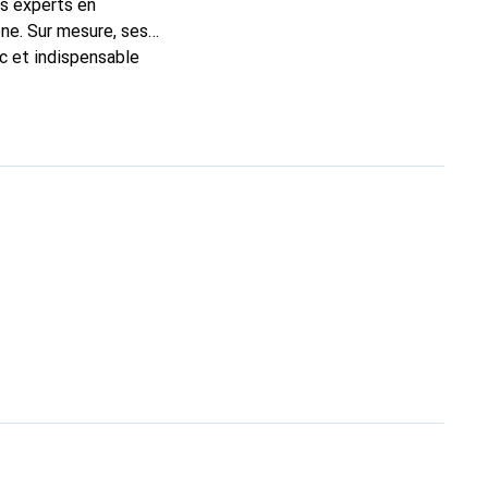
ns experts en
ne. Sur mesure, ses
ic et indispensable
té, la marque Noreve