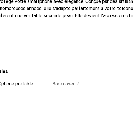
protège votre smartphone avec élégance. Conçue par des artisa
nombreuses années, elle s'adapte parfaitement à votre télépho
nfèrent une véritable seconde peau. Elle devient l'accessoire ch
connaître internationalement pour ses produits de haute quali
e clientèle exigeante.
ales
i
éphone portable
Bookcover