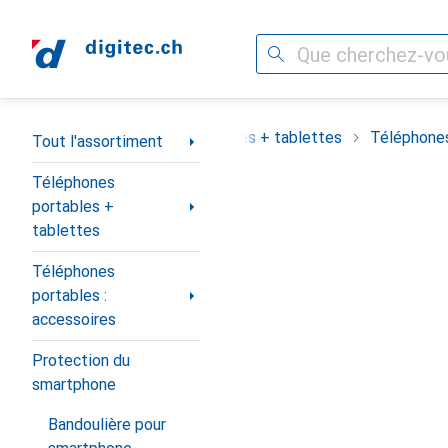
Recherche
Navigation par catégorie
assortiment
Téléphones portables + tablettes
Téléphones
Tout l'assortiment
Téléphones
portables +
tablettes
Téléphones
portables :
accessoires
Protection du
smartphone
Bandoulière pour