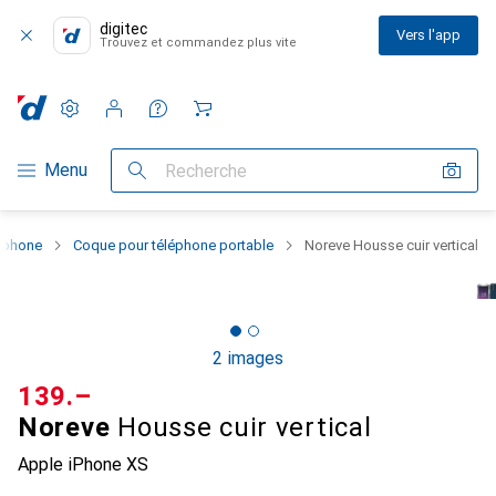
digitec
Vers l'app
Trouvez et commandez plus vite
Paramètres
Compte client
Listes de comparaison
Listes d'envies
Panier
Navigation par catégorie
Menu
Recherche
rtphone
Coque pour téléphone portable
Noreve Housse cuir vertical
2 images
CHF
139.–
Noreve
Housse cuir vertical
Apple iPhone XS