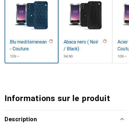
Blu mediterranean
Abaca nero ( Noir
Acier
- Couture
/ Black)
Coutu
CHF
139.–
CHF
94.90
CHF
109.–
Informations sur le produit
Description