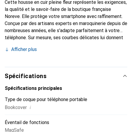
Cette housse en cuir pleine fleur représente les exigences,
la qualité et le savoir-faire de la boutique française
Noreve. Elle protège votre smartphone avec raffinement.
Conçue par des artisans experts en maroquinerie depuis de
nombreuses années, elle s'adapte parfaitement à votre
téléphone. Sur mesure, ses courbes délicates lui donnent
une véritable seconde peau. Elle devient l'accessoire
Afficher plus
élégant et indispensable pour votre smartphone.
Reconnaître internationalement pour ses produits de
haute qualité, la marque Noreve est un choix sûr pour une
clientèle exigeante.
Spécifications
Spécifications principales
Type de coque pour téléphone portable
i
Bookcover
Éventail de fonctions
MagSafe