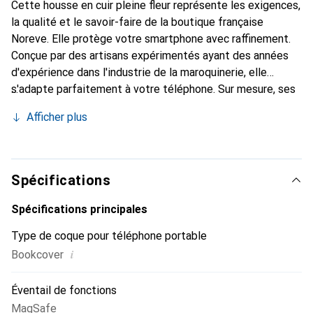
Cette housse en cuir pleine fleur représente les exigences,
la qualité et le savoir-faire de la boutique française
Noreve. Elle protège votre smartphone avec raffinement.
Conçue par des artisans expérimentés ayant des années
d'expérience dans l'industrie de la maroquinerie, elle
s'adapte parfaitement à votre téléphone. Sur mesure, ses
courbes délicates lui confèrent une véritable seconde
Afficher plus
peau. Elle devient l'accessoire chic et indispensable pour
votre smartphone. Reconnu internationalement pour ses
produits de haute qualité, la marque Noreve est un choix
fiable pour une clientèle exigeante.
Spécifications
Spécifications principales
Type de coque pour téléphone portable
i
Bookcover
Éventail de fonctions
MagSafe