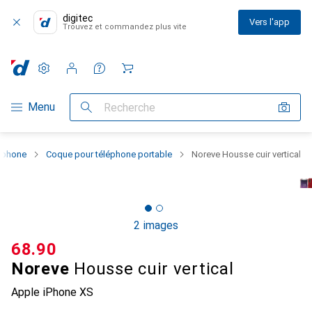
digitec
Vers l'app
Trouvez et commandez plus vite
Paramètres
Compte client
Listes de comparaison
Listes d'envies
Panier
Navigation par catégorie
Menu
Recherche
rtphone
Coque pour téléphone portable
Noreve Housse cuir vertical
2 images
CHF
68.90
Noreve
Housse cuir vertical
Apple iPhone XS