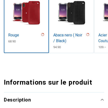
Rouge
Abaca nero ( Noir
Acier
/ Black)
Coutu
CHF
68.90
CHF
94.90
CHF
109.–
Informations sur le produit
Description