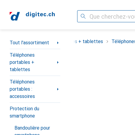
Recherche
Navigation par catégorie
assortiment
Téléphones portables + tablettes
Téléphones
Tout l'assortiment
Téléphones
portables +
tablettes
Téléphones
portables :
accessoires
Protection du
smartphone
Bandoulière pour