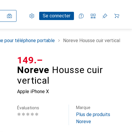
Paramètres
Compte client
Listes de comparaison
Listes d'envies
Panier
Se connecter
e pour téléphone portable
Noreve Housse cuir vertical
CHF
149.–
Noreve
Housse cuir
vertical
Apple iPhone X
Marque
Évaluations
Plus de produits
Noreve