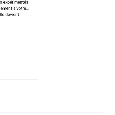
ns expérimentés
itement à votre
lle devient
nt pour ses produits