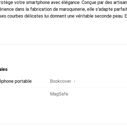
 protège votre smartphone avec élégance. Conçue par des artisa
rience dans la fabrication de maroquinerie, elle s'adapte parfa
ses courbes délicates lui donnent une véritable seconde peau. E
dispensable pour votre smartphone. Reconnaître internationaleme
que Noreve est un choix fiable pour une clientèle exigeante.
ales
i
éphone portable
Bookcover
MagSafe