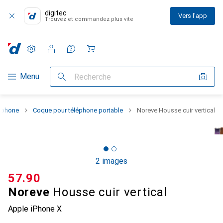
digitec
Vers l'app
Trouvez et commandez plus vite
Paramètres
Compte client
Listes de comparaison
Listes d'envies
Panier
Navigation par catégorie
Menu
Recherche
rtphone
Coque pour téléphone portable
Noreve Housse cuir vertical
2 images
CHF
57.90
Noreve
Housse cuir vertical
Apple iPhone X