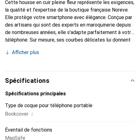
Cette housse en cuir pleine fleur représente les exigences,
la qualité et l'expertise de la boutique française Noreve.
Elle protège votre smartphone avec élégance. Conçue par
des artisans qui sont des experts en maroquinerie depuis
de nombreuses années, elle s'adapte parfaitement à votre
téléphone. Sur mesure, ses courbes délicates lui donnent
une véritable seconde peau. Elle devient l'accessoire chic
Afficher plus
et indispensable de votre smartphone. Reconnaître
internationalement pour ses produits de haute qualité, la
marque Noreve est un choix sûr pour une clientèle
exigeante.
Spécifications
Spécifications principales
Type de coque pour téléphone portable
i
Bookcover
Éventail de fonctions
MagSafe