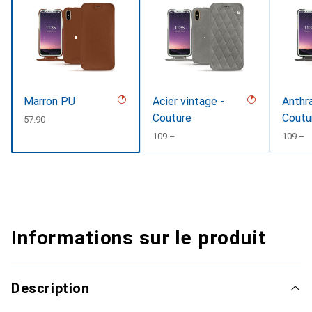
Marron PU
Acier vintage -
Anthra
Couture
Coutu
CHF
57.90
CHF
109.–
CHF
109.–
Informations sur le produit
Description