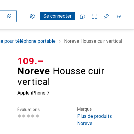
Paramètres
Compte client
Listes de comparaison
Listes d'envies
Panier
Se connecter
e pour téléphone portable
Noreve Housse cuir vertical
CHF
109.–
Noreve
Housse cuir
vertical
Apple iPhone 7
Marque
Évaluations
Plus de produits
Noreve