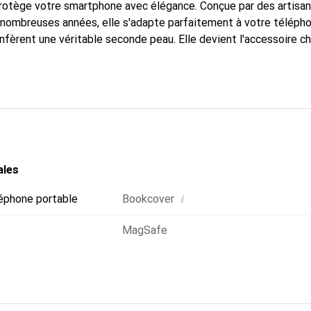
protège votre smartphone avec élégance. Conçue par des artisa
nombreuses années, elle s'adapte parfaitement à votre télépho
nfèrent une véritable seconde peau. Elle devient l'accessoire ch
Reconnaissable à l'international pour ses produits de haute qual
 pour une clientèle exigeante.
ales
i
éphone portable
Bookcover
MagSafe