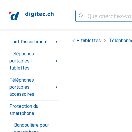
Recherche
Navigation par catégorie
assortiment
Téléphones portables + tablettes
Téléphones
Tout l'assortiment
Téléphones
portables +
tablettes
Téléphones
portables :
accessoires
Protection du
smartphone
Bandoulière pour