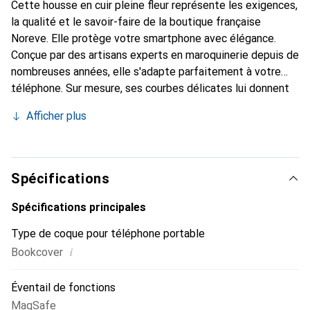
Cette housse en cuir pleine fleur représente les exigences,
la qualité et le savoir-faire de la boutique française
Noreve. Elle protège votre smartphone avec élégance.
Conçue par des artisans experts en maroquinerie depuis de
nombreuses années, elle s'adapte parfaitement à votre
téléphone. Sur mesure, ses courbes délicates lui donnent
une véritable seconde peau. Elle devient l'accessoire chic
Afficher plus
et indispensable de votre smartphone. Reconnaître
internationalement pour ses produits de haute qualité, la
marque Noreve est un choix sûr pour une clientèle
exigeante.
Spécifications
Spécifications principales
Type de coque pour téléphone portable
i
Bookcover
Éventail de fonctions
MagSafe