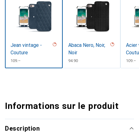
Jean vintage -
Abaca Nero, Noir,
Acier 
Couture
Noir
Coutu
CHF
109.–
CHF
94.90
CHF
109.–
Informations sur le produit
Description