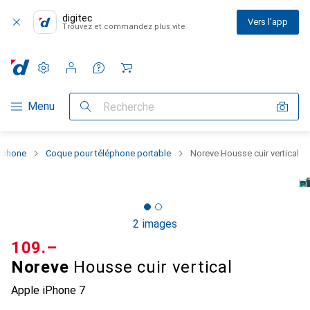
digitec
Vers l'app
Trouvez et commandez plus vite
Paramètres
Compte client
Listes de comparaison
Listes d'envies
Panier
Navigation par catégorie
Menu
Recherche
rtphone
Coque pour téléphone portable
Noreve Housse cuir vertical
2 images
CHF
109.–
Noreve
Housse cuir vertical
Apple iPhone 7