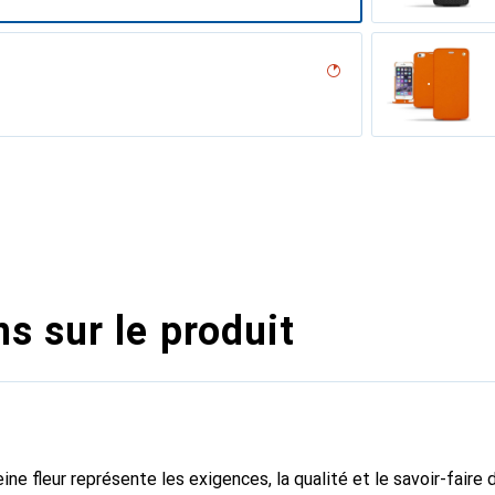
iliegia
umo
parciate
ero, Noir, Noir
abla
r
age
 vintage
ntage
pa / Black )
, Serpent nero
tage
abbia
assion
s sur le produit
ine fleur représente les exigences, la qualité et le savoir-faire 