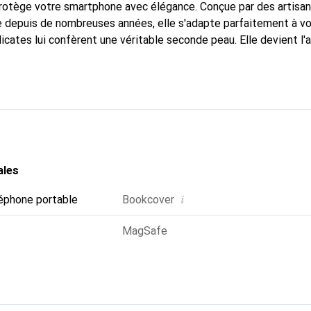
protège votre smartphone avec élégance. Conçue par des artisan
 depuis de nombreuses années, elle s'adapte parfaitement à vo
icates lui confèrent une véritable seconde peau. Elle devient l'
smartphone. Reconnaître internationalement pour ses produits d
oix sûr pour une clientèle exigeante.
ales
i
éphone portable
Bookcover
MagSafe