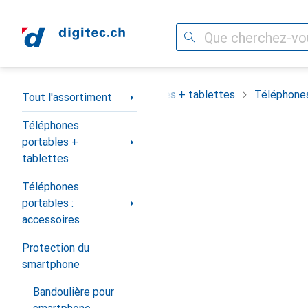
Recherche
Navigation par catégorie
assortiment
Téléphones portables + tablettes
Téléphones
Tout l'assortiment
Téléphones
portables +
tablettes
Téléphones
portables :
accessoires
Protection du
smartphone
Bandoulière pour