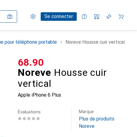
Paramètres
Compte client
Listes de comparaison
Listes d'envies
Panier
Se connecter
e pour téléphone portable
Noreve Housse cuir vertical
CHF
68.90
Noreve
Housse cuir
vertical
Apple iPhone 6 Plus
Marque
Évaluations
Plus de produits
Noreve