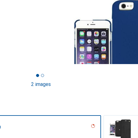
2 images
n