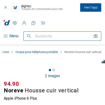
digitec
Vers l'app
Trouvez et commandez plus vite
Paramètres
Compte client
Listes de comparaison
Listes d'envies
Panier
Navigation par catégorie
Menu
Recherche
rtphone
Coque pour téléphone portable
Noreve Housse cuir vertical
2 images
CHF
94.90
Noreve
Housse cuir vertical
Apple iPhone 6 Plus