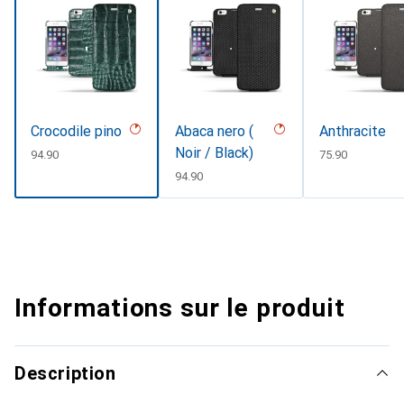
Crocodile pino
Abaca nero (
Anthracite
Noir / Black)
CHF
94.90
CHF
75.90
CHF
94.90
Informations sur le produit
Description