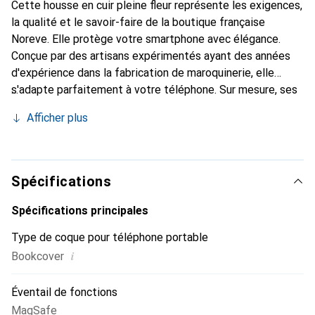
Cette housse en cuir pleine fleur représente les exigences,
la qualité et le savoir-faire de la boutique française
Noreve. Elle protège votre smartphone avec élégance.
Conçue par des artisans expérimentés ayant des années
d'expérience dans la fabrication de maroquinerie, elle
s'adapte parfaitement à votre téléphone. Sur mesure, ses
courbes délicates offrent une véritable seconde peau. Elle
Afficher plus
devient l'accessoire chic et indispensable pour votre
smartphone. La marque Noreve est reconnue
internationalement pour ses produits de haute qualité et
constitue un choix fiable pour une clientèle exigeante.
Spécifications
Spécifications principales
Type de coque pour téléphone portable
i
Bookcover
Éventail de fonctions
MagSafe