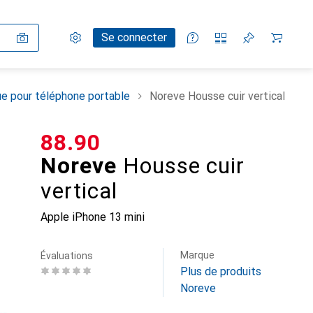
Paramètres
Compte client
Listes de comparaison
Listes d'envies
Panier
Se connecter
e pour téléphone portable
Noreve Housse cuir vertical
CHF
88.90
Noreve
Housse cuir
vertical
Apple iPhone 13 mini
Marque
Évaluations
Plus de produits
Noreve