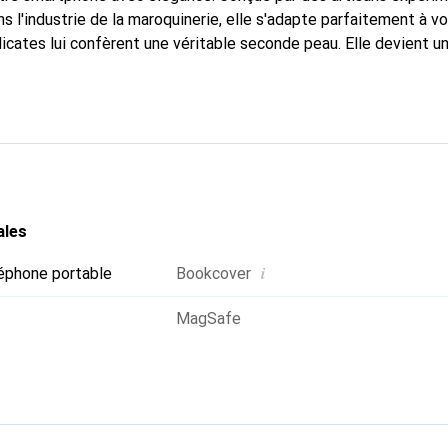
s l'industrie de la maroquinerie, elle s'adapte parfaitement à v
icates lui confèrent une véritable seconde peau. Elle devient un
e smartphone. Reconnaître internationalement pour ses produits 
oix fiable pour une clientèle exigeante.
ales
i
éphone portable
Bookcover
MagSafe