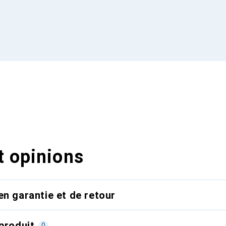
t opinions
en garantie et de retour
produit
0