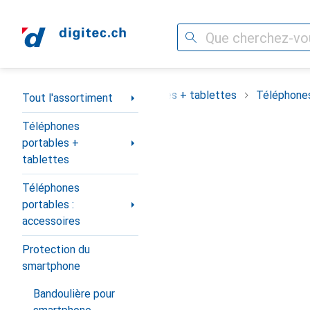
Recherche
Navigation par catégorie
assortiment
Téléphones portables + tablettes
Téléphones
Tout l'assortiment
Téléphones
portables +
tablettes
Téléphones
portables :
accessoires
Protection du
smartphone
Bandoulière pour