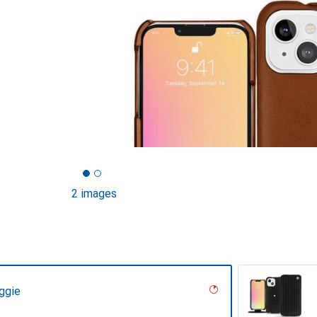
2 images
ggie