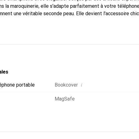
s la maroquinerie, elle s'adapte parfaitement à votre téléphone
onnent une véritable seconde peau. Elle devient l'accessoire chi
Reconnaître internationalement pour ses produits de haute qual
le pour une clientèle exigeante.
ales
i
éphone portable
Bookcover
MagSafe