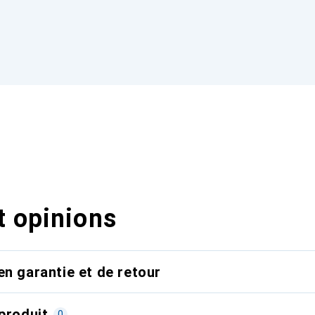
t opinions
en garantie et de retour
produit
0