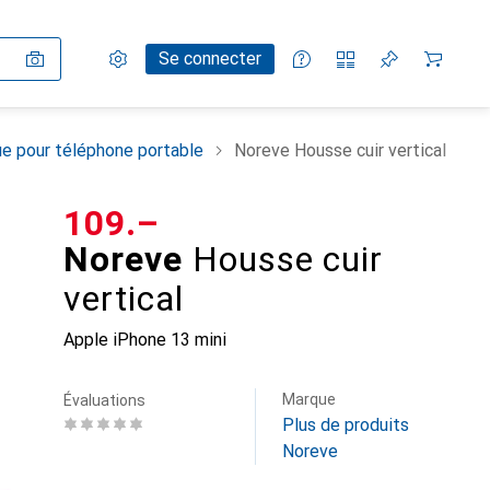
Paramètres
Compte client
Listes de comparaison
Listes d'envies
Panier
Se connecter
e pour téléphone portable
Noreve Housse cuir vertical
CHF
109.–
Noreve
Housse cuir
vertical
Apple iPhone 13 mini
Marque
Évaluations
Plus de produits
Noreve