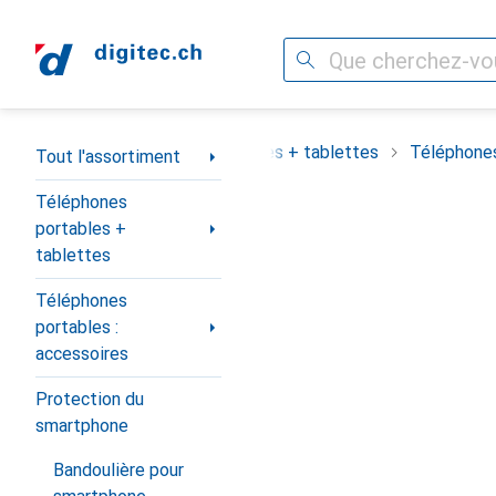
Recherche
Navigation par catégorie
assortiment
Téléphones portables + tablettes
Téléphones
Tout l'assortiment
Téléphones
portables +
tablettes
Téléphones
portables :
accessoires
Protection du
smartphone
Bandoulière pour