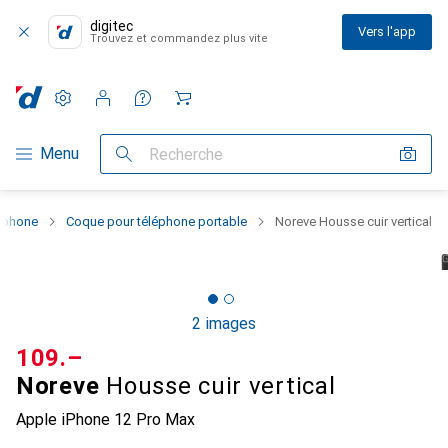
digitec
Vers l'app
Trouvez et commandez plus vite
Paramètres
Compte client
Listes de comparaison
Listes d'envies
Panier
Navigation par catégorie
Menu
Recherche
rtphone
Coque pour téléphone portable
Noreve Housse cuir vertical
2 images
CHF
109.–
Noreve
Housse cuir vertical
Apple iPhone 12 Pro Max