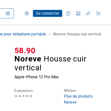
Paramètres
Compte client
Listes de comparaison
Listes d'envies
Panier
Se connecter
e pour téléphone portable
Noreve Housse cuir vertical
CHF
58.90
Noreve
Housse cuir
vertical
Apple iPhone 12 Pro Max
Marque
Évaluations
Plus de produits
Noreve