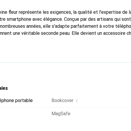
ine fleur représente les exigences, la qualité et l'expertise de 
tre smartphone avec élégance. Conçue par des artisans qui son
nombreuses années, elle s'adapte parfaitement à votre télépho
onnent une véritable seconde peau. Elle devient un accessoire ch
naître internationalement pour ses produits de haute qualité,
ientèle exigeante.
ales
i
éphone portable
Bookcover
MagSafe