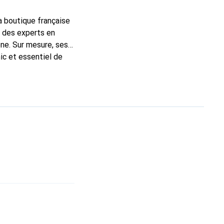
la boutique française
t des experts en
ne. Sur mesure, ses
ic et essentiel de
 la marque Noreve est