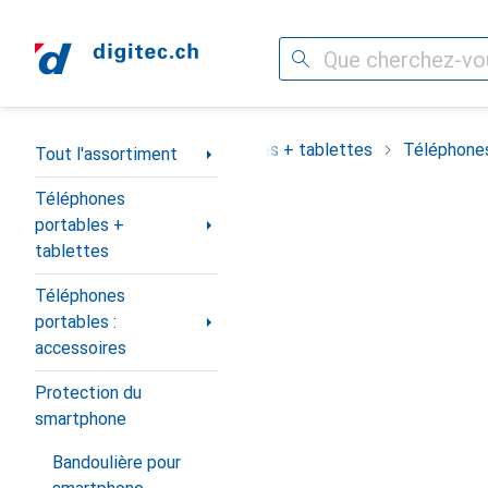
Recherche
Navigation par catégorie
assortiment
Téléphones portables + tablettes
Téléphones
Tout l'assortiment
Téléphones
portables +
tablettes
Téléphones
portables :
accessoires
Protection du
smartphone
Bandoulière pour