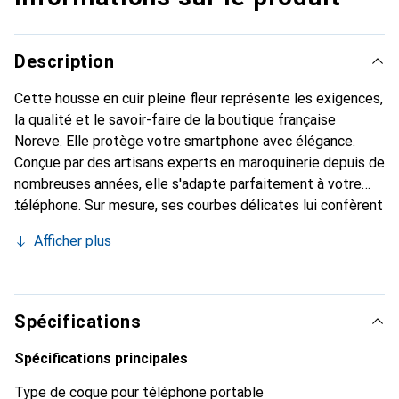
Description
Cette housse en cuir pleine fleur représente les exigences,
la qualité et le savoir-faire de la boutique française
Noreve. Elle protège votre smartphone avec élégance.
Conçue par des artisans experts en maroquinerie depuis de
nombreuses années, elle s'adapte parfaitement à votre
téléphone. Sur mesure, ses courbes délicates lui confèrent
une véritable seconde peau. Elle devient l'accessoire chic
Afficher plus
et incontournable de votre smartphone. Reconnaître à
l'international pour ses produits de haute qualité, la
marque Noreve est un choix sûr pour une clientèle
exigeante.
Spécifications
Spécifications principales
Type de coque pour téléphone portable