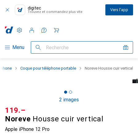
digitec
Vers l'app
Trouvez et commandez plus vite
Paramètres
Compte client
Listes de comparaison
Listes d'envies
Panier
Navigation par catégorie
Menu
Recherche
rtphone
Coque pour téléphone portable
Noreve Housse cuir vertical
2 images
CHF
119.–
Noreve
Housse cuir vertical
Apple iPhone 12 Pro