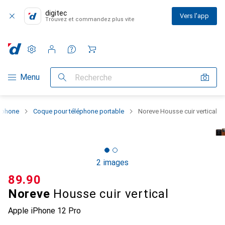
digitec
Vers l'app
Trouvez et commandez plus vite
Paramètres
Compte client
Listes de comparaison
Listes d'envies
Panier
Navigation par catégorie
Menu
Recherche
rtphone
Coque pour téléphone portable
Noreve Housse cuir vertical
2 images
CHF
89.90
Noreve
Housse cuir vertical
Apple iPhone 12 Pro