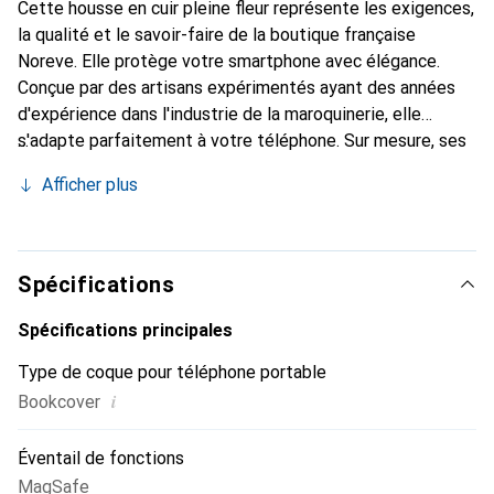
Cette housse en cuir pleine fleur représente les exigences,
la qualité et le savoir-faire de la boutique française
Noreve. Elle protège votre smartphone avec élégance.
Conçue par des artisans expérimentés ayant des années
d'expérience dans l'industrie de la maroquinerie, elle
s'adapte parfaitement à votre téléphone. Sur mesure, ses
courbes délicates lui donnent une véritable seconde peau.
Afficher plus
Elle devient l'accessoire chic et indispensable pour votre
smartphone. Reconnaître internationalement pour ses
produits de haute qualité, la marque Noreve est un choix
fiable pour une clientèle exigeante.
Spécifications
Spécifications principales
Type de coque pour téléphone portable
i
Bookcover
Éventail de fonctions
MagSafe