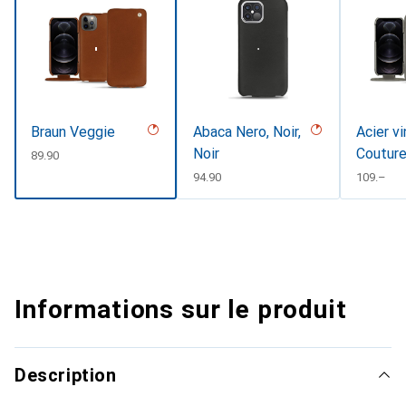
Braun Veggie
Abaca Nero, Noir,
Acier vi
Noir
Coutur
CHF
89.90
CHF
94.90
CHF
109.–
Informations sur le produit
Description