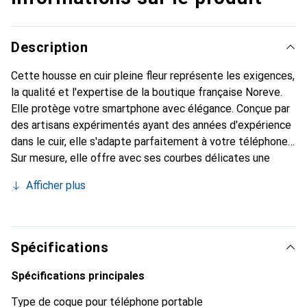
Description
Cette housse en cuir pleine fleur représente les exigences,
la qualité et l'expertise de la boutique française Noreve.
Elle protège votre smartphone avec élégance. Conçue par
des artisans expérimentés ayant des années d'expérience
dans le cuir, elle s'adapte parfaitement à votre téléphone.
Sur mesure, elle offre avec ses courbes délicates une
véritable sensation de seconde peau. Elle devient un
Afficher plus
accessoire chic et indispensable pour votre smartphone.
La marque Noreve est reconnue internationalement pour
ses produits de haute qualité et constitue un choix fiable
pour une clientèle exigeante.
Spécifications
Spécifications principales
Type de coque pour téléphone portable