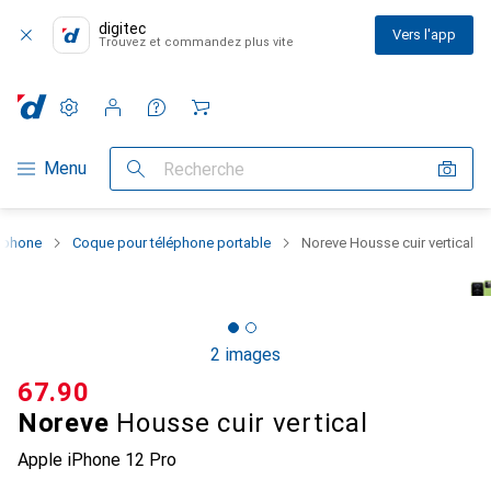
digitec
Vers l'app
Trouvez et commandez plus vite
Paramètres
Compte client
Listes de comparaison
Listes d'envies
Panier
Navigation par catégorie
Menu
Recherche
rtphone
Coque pour téléphone portable
Noreve Housse cuir vertical
2 images
CHF
67.90
Noreve
Housse cuir vertical
Apple iPhone 12 Pro