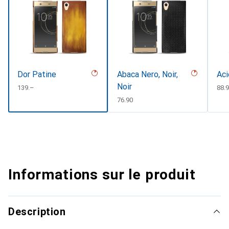
Dor Patine
Abaca Nero, Noir,
Aci
Noir
CHF
139.–
CH
88.
CHF
76.90
Informations sur le produit
Description