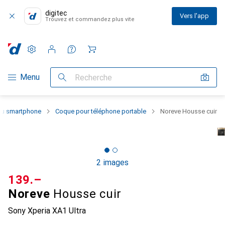
digitec
Vers l'app
Trouvez et commandez plus vite
Paramètres
Compte client
Listes de comparaison
Listes d'envies
Panier
Navigation par catégorie
Menu
Recherche
 du smartphone
Coque pour téléphone portable
Noreve Housse cuir
2 images
CHF
139.–
Noreve
Housse cuir
Sony Xperia XA1 Ultra