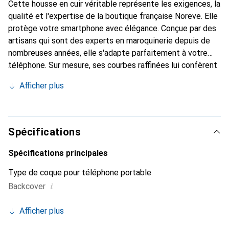
Cette housse en cuir véritable représente les exigences, la
qualité et l'expertise de la boutique française Noreve. Elle
protège votre smartphone avec élégance. Conçue par des
artisans qui sont des experts en maroquinerie depuis de
nombreuses années, elle s'adapte parfaitement à votre
téléphone. Sur mesure, ses courbes raffinées lui confèrent
une véritable seconde peau. Elle devient l'accessoire chic
Afficher plus
et indispensable pour votre smartphone. Reconnaissante à
l'international pour ses produits de haute qualité, la
marque Noreve est un choix sûr pour une clientèle
exigeante.
Spécifications
Spécifications principales
Type de coque pour téléphone portable
i
Backcover
Afficher plus