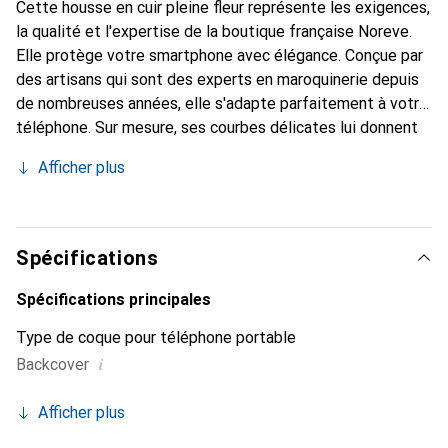
Cette housse en cuir pleine fleur représente les exigences,
la qualité et l'expertise de la boutique française Noreve.
Elle protège votre smartphone avec élégance. Conçue par
des artisans qui sont des experts en maroquinerie depuis
de nombreuses années, elle s'adapte parfaitement à votre
téléphone. Sur mesure, ses courbes délicates lui donnent
une véritable seconde peau. Elle devient un accessoire
Afficher plus
chic et incontournable pour votre smartphone. Reconnaître
internationalement pour ses produits de haute qualité, la
marque Noreve est un choix sûr pour une clientèle
exigeante.
Spécifications
Spécifications principales
Type de coque pour téléphone portable
i
Backcover
Afficher plus