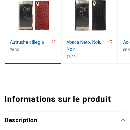
Autruche ciliegia
Abaca Nero, Noir,
Aci
Noir
CHF
76.90
CH
88.
CHF
76.90
Informations sur le produit
Description