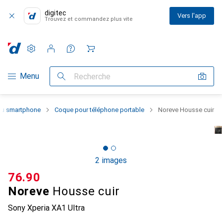
digitec
Vers l'app
Trouvez et commandez plus vite
Paramètres
Compte client
Listes de comparaison
Listes d'envies
Panier
Navigation par catégorie
Menu
Recherche
 du smartphone
Coque pour téléphone portable
Noreve Housse cuir
2 images
CHF
76.90
Noreve
Housse cuir
Sony Xperia XA1 Ultra