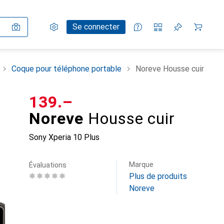
Paramètres
Compte client
Listes de comparaison
Listes d'envies
Panier
Se connecter
Coque pour téléphone portable
Noreve Housse cuir
CHF
139.–
Noreve
Housse cuir
Sony Xperia 10 Plus
Marque
Évaluations
Plus de produits
Noreve