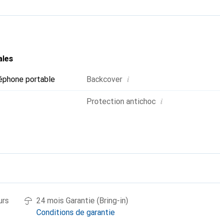
ales
i
éphone portable
Backcover
i
Protection antichoc
urs
24 mois Garantie (Bring-in)
Conditions de garantie