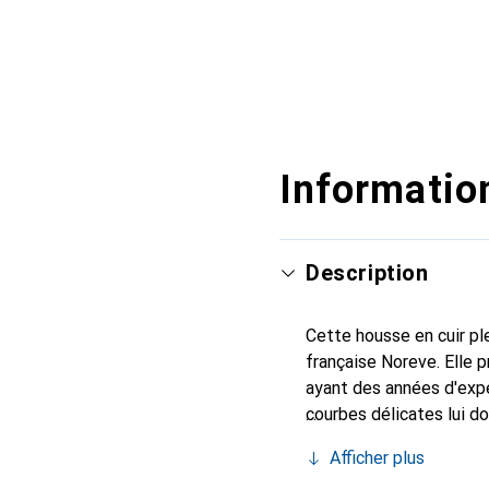
Information
Description
Cette housse en cuir ple
française Noreve. Elle
ayant des années d'expé
courbes délicates lui d
pour votre smartphone. 
Afficher plus
Noreve est un choix fiab