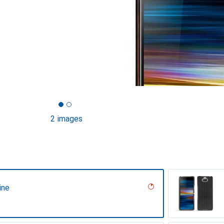
2 images
ine