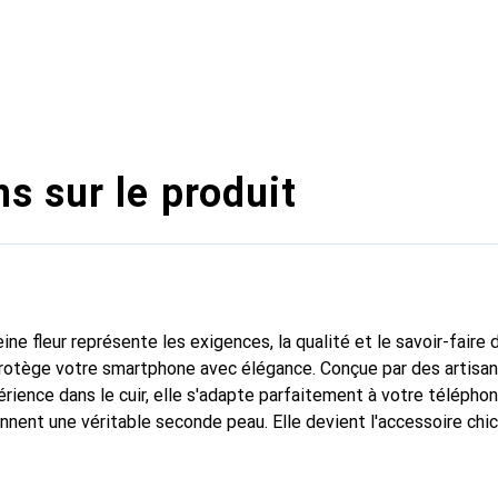
s sur le produit
ine fleur représente les exigences, la qualité et le savoir-faire 
 protège votre smartphone avec élégance. Conçue par des artisa
rience dans le cuir, elle s'adapte parfaitement à votre téléphon
onnent une véritable seconde peau. Elle devient l'accessoire chi
Reconnaissable à l'international pour ses produits de haute qual
le pour une clientèle exigeante.