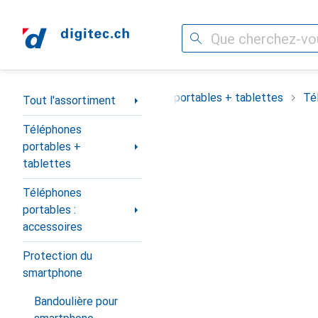
Recherche
Navigation par catégorie
Tout l'assortiment
Téléphones portables + tablettes
Té
Tout l'assortiment
Téléphones
portables +
tablettes
Téléphones
portables :
accessoires
Protection du
smartphone
Bandoulière pour