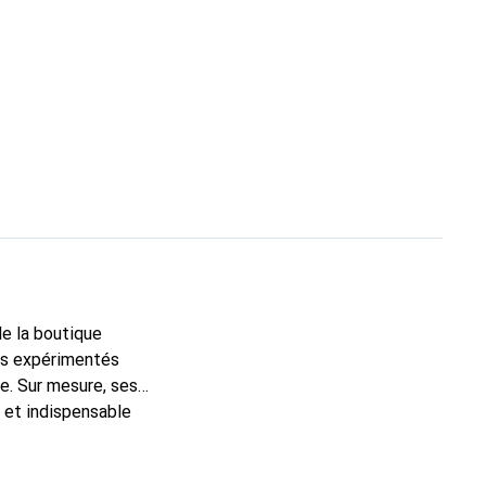
de la boutique
ns expérimentés
e. Sur mesure, ses
c et indispensable
ité, la marque