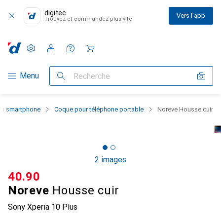
digitec
Vers l'app
Trouvez et commandez plus vite
Paramètres
Compte client
Listes de comparaison
Listes d'envies
Panier
Navigation par catégorie
Menu
Recherche
 du smartphone
Coque pour téléphone portable
Noreve Housse cuir
2 images
CHF
40.90
Noreve
Housse cuir
Sony Xperia 10 Plus