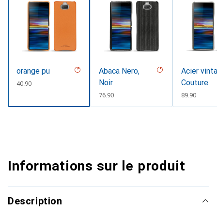
orange pu
Abaca Nero,
Acier vint
Noir
Couture
CHF
40.90
CHF
76.90
CHF
89.90
Informations sur le produit
Description