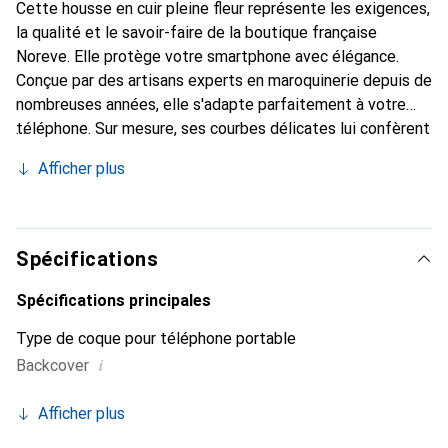
Cette housse en cuir pleine fleur représente les exigences,
la qualité et le savoir-faire de la boutique française
Noreve. Elle protège votre smartphone avec élégance.
Conçue par des artisans experts en maroquinerie depuis de
nombreuses années, elle s'adapte parfaitement à votre
téléphone. Sur mesure, ses courbes délicates lui confèrent
une véritable seconde peau. Elle devient un accessoire
Afficher plus
chic et essentiel de votre smartphone. Reconnaître
internationalement pour ses produits de haute qualité, la
marque Noreve est un choix sûr pour une clientèle
exigeante.
Spécifications
Spécifications principales
Type de coque pour téléphone portable
i
Backcover
Afficher plus