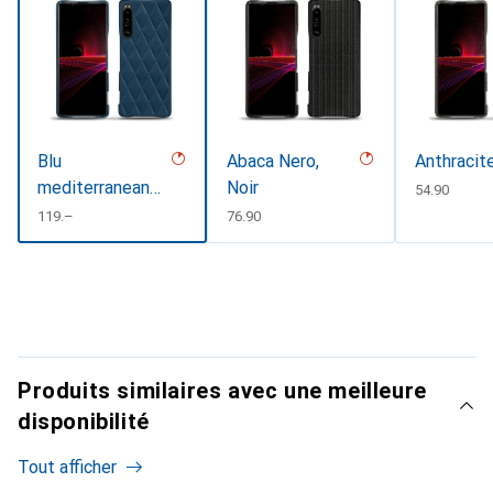
Blu
Abaca Nero,
Anthracit
mediterranean -
Noir
CHF
54.90
Couture
CHF
119.–
CHF
76.90
Produits similaires avec une meilleure
disponibilité
Tout afficher