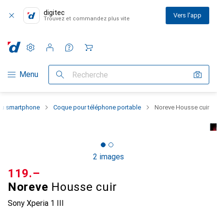
digitec
Vers l'app
Trouvez et commandez plus vite
Paramètres
Compte client
Listes de comparaison
Listes d'envies
Panier
Navigation par catégorie
Menu
Recherche
 du smartphone
Coque pour téléphone portable
Noreve Housse cuir
2 images
CHF
119.–
Noreve
Housse cuir
Sony Xperia 1 III