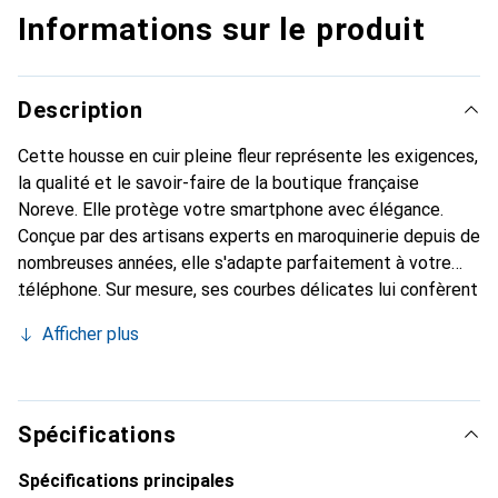
Informations sur le produit
Description
Cette housse en cuir pleine fleur représente les exigences,
la qualité et le savoir-faire de la boutique française
Noreve. Elle protège votre smartphone avec élégance.
Conçue par des artisans experts en maroquinerie depuis de
nombreuses années, elle s'adapte parfaitement à votre
téléphone. Sur mesure, ses courbes délicates lui confèrent
une véritable seconde peau. Elle devient l'accessoire chic
Afficher plus
et indispensable pour votre smartphone. Reconnaître
internationalement pour ses produits de haute qualité, la
marque Noreve est un choix sûr pour une clientèle
exigeante.
Spécifications
Spécifications principales