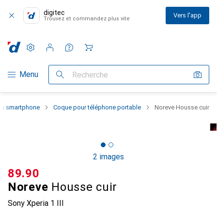
digitec
Vers l'app
Trouvez et commandez plus vite
Paramètres
Compte client
Listes de comparaison
Listes d'envies
Panier
Navigation par catégorie
Menu
Recherche
 du smartphone
Coque pour téléphone portable
Noreve Housse cuir
2 images
CHF
89.90
Noreve
Housse cuir
Sony Xperia 1 III