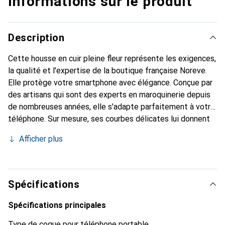
Informations sur le produit
Description
Cette housse en cuir pleine fleur représente les exigences,
la qualité et l'expertise de la boutique française Noreve.
Elle protège votre smartphone avec élégance. Conçue par
des artisans qui sont des experts en maroquinerie depuis
de nombreuses années, elle s'adapte parfaitement à votre
téléphone. Sur mesure, ses courbes délicates lui donnent
une véritable seconde peau. Elle devient l'accessoire chic
Afficher plus
et indispensable de votre smartphone. Reconnaître
internationalement pour ses produits de haute qualité, la
marque Noreve est un choix sûr pour une clientèle
exigeante.
Spécifications
Spécifications principales
Type de coque pour téléphone portable