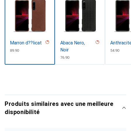
Marron d??licat
Abaca Nero,
Anthracit
Noir
CHF
89.90
CHF
54.90
CHF
76.90
Produits similaires avec une meilleure
disponibilité