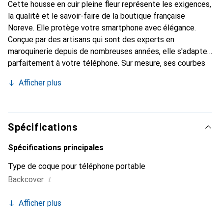
Cette housse en cuir pleine fleur représente les exigences,
la qualité et le savoir-faire de la boutique française
Noreve. Elle protège votre smartphone avec élégance.
Conçue par des artisans qui sont des experts en
maroquinerie depuis de nombreuses années, elle s'adapte
parfaitement à votre téléphone. Sur mesure, ses courbes
délicates lui donnent une véritable seconde peau. Elle
Afficher plus
devient l'accessoire chic et indispensable pour votre
smartphone. La marque Noreve est reconnue
internationalement pour ses produits de haute qualité et
constitue un choix sûr pour une clientèle exigeante.
Spécifications
Spécifications principales
Type de coque pour téléphone portable
i
Backcover
Afficher plus