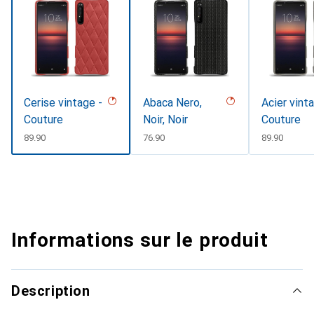
Cerise vintage -
Abaca Nero,
Acier vint
Couture
Noir, Noir
Couture
CHF
89.90
CHF
76.90
CHF
89.90
Informations sur le produit
Description