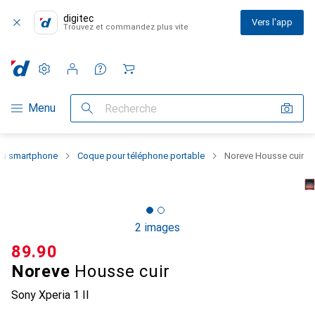
digitec
Vers l'app
Trouvez et commandez plus vite
Paramètres
Compte client
Listes de comparaison
Listes d'envies
Panier
Navigation par catégorie
Menu
Recherche
 du smartphone
Coque pour téléphone portable
Noreve Housse cuir
2 images
CHF
89.90
Noreve
Housse cuir
Sony Xperia 1 II