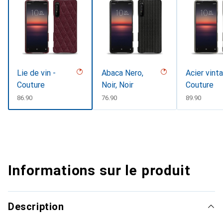
Lie de vin -
Abaca Nero,
Acier vint
Couture
Noir, Noir
Couture
CHF
86.90
CHF
76.90
CHF
89.90
Informations sur le produit
Description