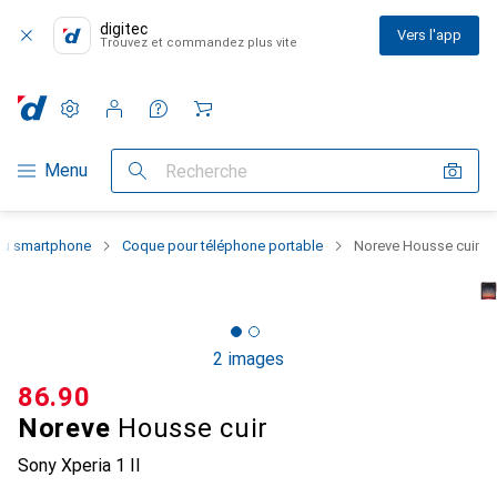
digitec
Vers l'app
Trouvez et commandez plus vite
Paramètres
Compte client
Listes de comparaison
Listes d'envies
Panier
Navigation par catégorie
Menu
Recherche
 du smartphone
Coque pour téléphone portable
Noreve Housse cuir
2 images
CHF
86.90
Noreve
Housse cuir
Sony Xperia 1 II