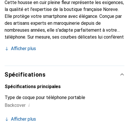
Cette housse en cuir pleine fleur représente les exigences,
la qualité et l'expertise de la boutique française Noreve.
Elle protège votre smartphone avec élégance. Conçue par
des artisans experts en maroquinerie depuis de
nombreuses années, elle s'adapte parfaitement à votre
téléphone. Sur mesure, ses courbes délicates lui confèrent
une véritable seconde peau. Elle devient l'accessoire chic
Afficher plus
et indispensable de votre smartphone. Reconnaissable à
l'international pour ses produits de haute qualité, la
marque Noreve est un choix sûr pour une clientèle
exigeante.
Spécifications
Spécifications principales
Type de coque pour téléphone portable
i
Backcover
Afficher plus