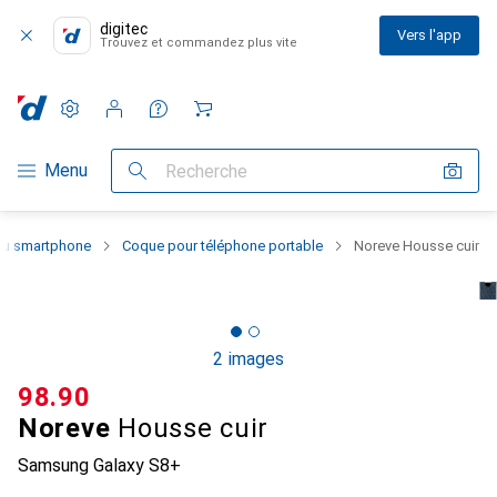
digitec
Vers l'app
Trouvez et commandez plus vite
Paramètres
Compte client
Listes de comparaison
Listes d'envies
Panier
Navigation par catégorie
Menu
Recherche
 du smartphone
Coque pour téléphone portable
Noreve Housse cuir
2 images
CHF
98.90
Noreve
Housse cuir
Samsung Galaxy S8+