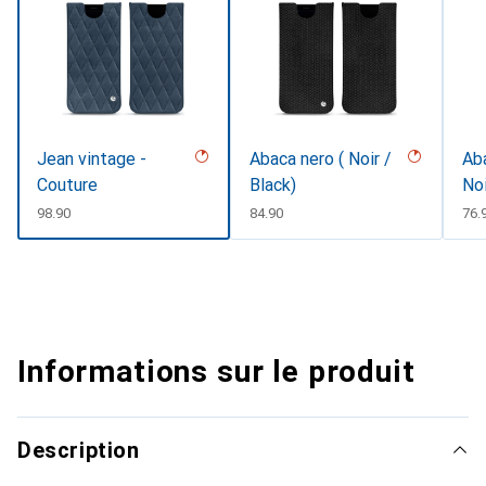
Jean vintage -
Abaca nero ( Noir /
Aba
Couture
Black)
Noi
CHF
98.90
CHF
84.90
CH
76.
Informations sur le produit
Description