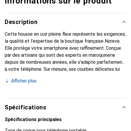
Informations sur le produit
Description
Cette housse en cuir pleine fleur représente les exigences,
la qualité et l'expertise de la boutique française Noreve.
Elle protège votre smartphone avec raffinement. Conçue
par des artisans qui sont des experts en maroquinerie
depuis de nombreuses années, elle s'adapte parfaitement
à votre téléphone. Sur mesure, ses courbes délicates lui
confèrent une véritable seconde peau. Elle devient
Afficher plus
l'accessoire élégant et indispensable de votre
smartphone. Reconnaître internationalement pour ses
produits de haute qualité, la marque Noreve est un choix
sûr pour une clientèle exigeante.
Spécifications
Spécifications principales
Type de coque pour téléphone portable