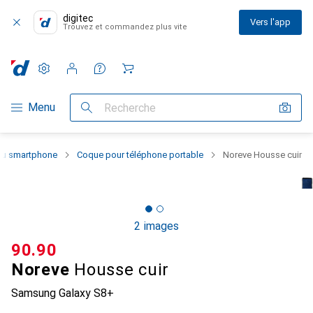
digitec
Vers l'app
Trouvez et commandez plus vite
Paramètres
Compte client
Listes de comparaison
Listes d'envies
Panier
Navigation par catégorie
Menu
Recherche
 du smartphone
Coque pour téléphone portable
Noreve Housse cuir
2 images
CHF
90.90
Noreve
Housse cuir
Samsung Galaxy S8+