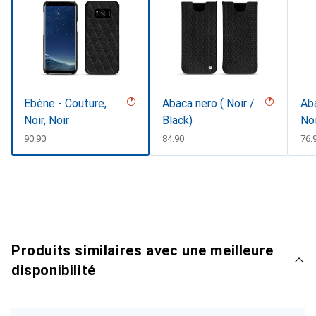
Ebène - Couture,
Abaca nero ( Noir /
Aba
Noir, Noir
Black)
Noi
CHF
90.90
CHF
84.90
CH
76.
Produits similaires avec une meilleure
disponibilité