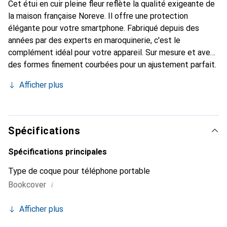
Cet étui en cuir pleine fleur reflète la qualité exigeante de
la maison française Noreve. Il offre une protection
élégante pour votre smartphone. Fabriqué depuis des
années par des experts en maroquinerie, c'est le
complément idéal pour votre appareil. Sur mesure et avec
des formes finement courbées pour un ajustement parfait.
Un accessoire élégant et le vêtement idéal pour votre
Afficher plus
smartphone. La marque Noreve est reconnue
internationalement pour ses produits de haute qualité et
constitue toujours un bon choix pour le client exigeant.
Spécifications
Spécifications principales
Type de coque pour téléphone portable
i
Bookcover
Afficher plus