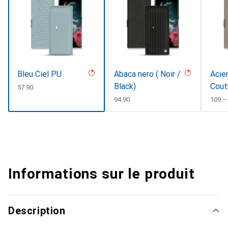
Bleu Ciel PU
Abaca nero ( Noir /
Acier
Black)
Cout
CHF
57.90
CHF
94.90
CHF
109.–
Informations sur le produit
Description