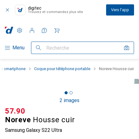
digitec
Vers l'app
Trouvez et commandez plus vite
Paramètres
Compte client
Listes de comparaison
Listes d'envies
Panier
Navigation par catégorie
Menu
Recherche
 du smartphone
Coque pour téléphone portable
Noreve Housse cuir
2 images
CHF
57.90
Noreve
Housse cuir
Samsung Galaxy S22 Ultra