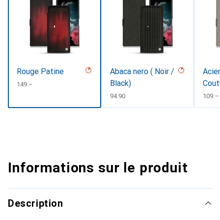
Rouge Patine
Abaca nero ( Noir /
Acier
Black)
Cout
CHF
149.–
CHF
94.90
CHF
109.–
Informations sur le produit
Description