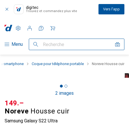
digitec
Vers l'app
Trouvez et commandez plus vite
Paramètres
Compte client
Listes de comparaison
Listes d'envies
Panier
Navigation par catégorie
Menu
Recherche
 du smartphone
Coque pour téléphone portable
Noreve Housse cuir
2 images
CHF
149.–
Noreve
Housse cuir
Samsung Galaxy S22 Ultra