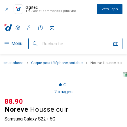
digitec
Vers l'app
Trouvez et commandez plus vite
Paramètres
Compte client
Listes de comparaison
Listes d'envies
Panier
Navigation par catégorie
Menu
Recherche
 du smartphone
Coque pour téléphone portable
Noreve Housse cuir
2 images
CHF
88.90
Noreve
Housse cuir
Samsung Galaxy S22+ 5G