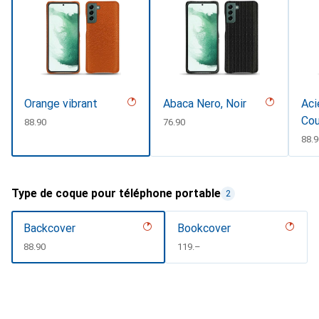
Orange vibrant
Abaca Nero, Noir
Aci
Cou
CHF
88.90
CHF
76.90
CHF
88.
Type de coque pour téléphone portable
2
Backcover
Bookcover
CHF
88.90
CHF
119.–