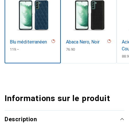
Blu méditerranéen
Abaca Nero, Noir
Aci
Cou
CHF
119.–
CHF
76.90
CHF
88.
Informations sur le produit
Description