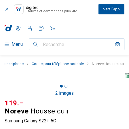
digitec
Vers l'app
Trouvez et commandez plus vite
Paramètres
Compte client
Listes de comparaison
Listes d'envies
Panier
Navigation par catégorie
Menu
Recherche
 du smartphone
Coque pour téléphone portable
Noreve Housse cuir
2 images
CHF
119.–
Noreve
Housse cuir
Samsung Galaxy S22+ 5G