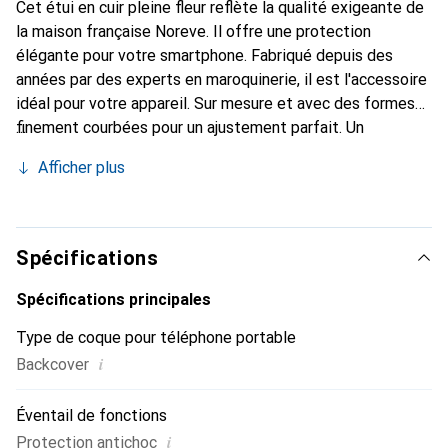
Cet étui en cuir pleine fleur reflète la qualité exigeante de
la maison française Noreve. Il offre une protection
élégante pour votre smartphone. Fabriqué depuis des
années par des experts en maroquinerie, il est l'accessoire
idéal pour votre appareil. Sur mesure et avec des formes
finement courbées pour un ajustement parfait. Un
accessoire élégant et le vêtement idéal pour votre
Afficher plus
smartphone. La marque Noreve est reconnue
internationalement pour ses produits de haute qualité et
constitue toujours un excellent choix pour le client
exigeant.
Spécifications
Spécifications principales
Type de coque pour téléphone portable
i
Backcover
Éventail de fonctions
i
Protection antichoc