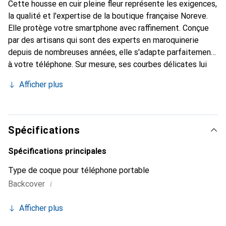
Cette housse en cuir pleine fleur représente les exigences,
la qualité et l'expertise de la boutique française Noreve.
Elle protège votre smartphone avec raffinement. Conçue
par des artisans qui sont des experts en maroquinerie
depuis de nombreuses années, elle s'adapte parfaitement
à votre téléphone. Sur mesure, ses courbes délicates lui
donnent une véritable seconde peau. Elle devient un
Afficher plus
accessoire chic et essentiel pour votre smartphone.
Reconnaissable à l'international pour ses produits de haute
qualité, la marque Noreve est un choix sûr pour une
clientèle exigeante.
Spécifications
Spécifications principales
Type de coque pour téléphone portable
i
Backcover
Afficher plus