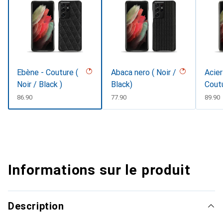
Ebène - Couture (
Abaca nero ( Noir /
Acier
Noir / Black )
Black)
Cout
CHF
86.90
CHF
77.90
CHF
89.90
Informations sur le produit
Description