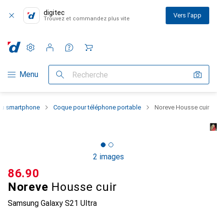
digitec
Vers l'app
Trouvez et commandez plus vite
Paramètres
Compte client
Listes de comparaison
Listes d'envies
Panier
Navigation par catégorie
Menu
Recherche
 du smartphone
Coque pour téléphone portable
Noreve Housse cuir
2 images
CHF
86.90
Noreve
Housse cuir
Samsung Galaxy S21 Ultra