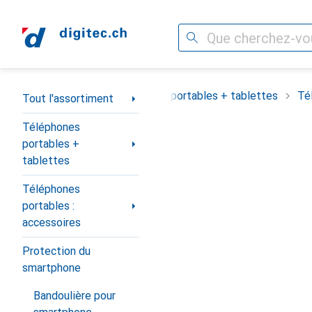
Recherche
Navigation par catégorie
Tout l'assortiment
Téléphones portables + tablettes
Té
Tout l'assortiment
Téléphones
portables +
tablettes
Téléphones
portables :
accessoires
Protection du
smartphone
Bandoulière pour