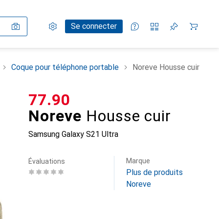
Paramètres
Compte client
Listes de comparaison
Listes d'envies
Panier
Se connecter
Coque pour téléphone portable
Noreve Housse cuir
CHF
77.90
Noreve
Housse cuir
Samsung Galaxy S21 Ultra
Marque
Évaluations
Plus de produits
Noreve