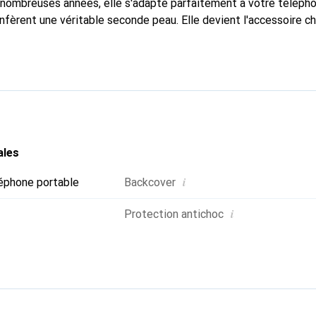
nombreuses années, elle s'adapte parfaitement à votre télépho
nfèrent une véritable seconde peau. Elle devient l'accessoire ch
connaître internationalement pour ses produits de haute quali
e clientèle exigeante.
ales
i
éphone portable
Backcover
i
Protection antichoc