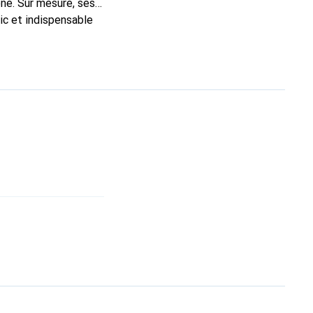
ne. Sur mesure, ses
ic et indispensable
té, la marque Noreve